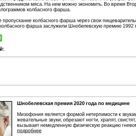
дственником мяса. На нем можно экономить. Во время Вт
илограммов колбасного фарша.
 пропускание колбасного фарша через свои пищеварительн
колбасного фарша заслужили Шнобелевскую премию 1992 го
й:
Шнобелевская премия 2020 года по медицине
Мизофония является формой нетерпимости к звукам,
жевательные звуки, обрезают ногти, храпят, свистя
вызывает немедленную физическую реакцию гневом
подробнее