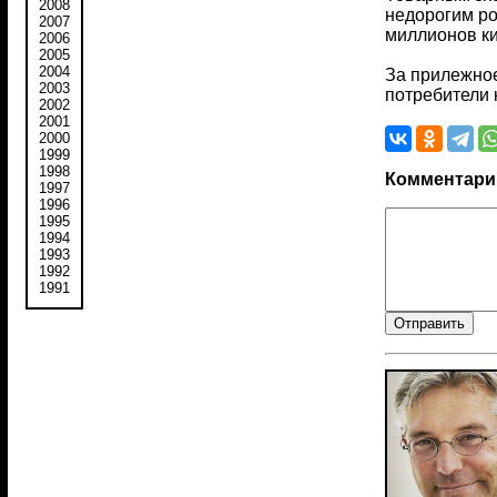
2008
недорогим ро
2007
миллионов к
2006
2005
2004
За прилежное
2003
потребители 
2002
2001
2000
1999
1998
Комментари
1997
1996
1995
1994
1993
1992
1991