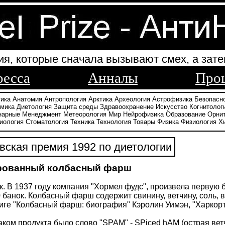
ия, которые сначала вызывают смех, а зате
ресса
Анналы
Про
тика
Анатомия
Антропология
Арктика
Археология
Астрофизика
Безопасн
амика
Диетология
Защита среды
Здравоохранение
Искусство
Когнитолог
нарные
Менеджмент
Метеорология
Мир
Нейрофизика
Образование
Орни
иология
Стоматология
Техника
Технология
Товары
Физика
Физиология
Х
ская премия 1992 по диетологии
рованный колбасный фарш
к. В 1937 году компания "Хормел фудс", произвела первую 
0 банок. Колбасный фарш содержит свинину, ветчину, соль, в
ниге "Колбасный фарш: биография" Кэролин Уимэн, "Харкорт
ком продукта было слово "SPAM" - SPiced hAM (острая вет