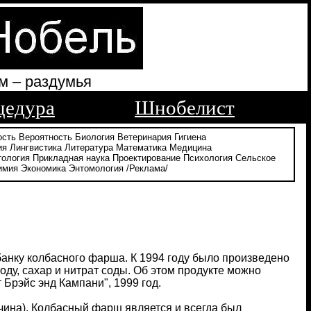
м – раздумья
цедура
Шнобелист
ость
Вероятность
Биология
Ветеринария
Гигиена
ия
Лингвистика
Литература
Математика
Медицина
тология
Прикладная наука
Проектирование
Психология
Сельское
имия
Экономика
Энтомология
/Реклама/
банку колбасного фарша. К 1994 году было произведено
оду, сахар и нитрат соды. Об этом продукте можно
 Брэйс энд Кампани", 1999 год.
чина). Колбасный фарш является и всегда был