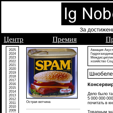
За достижен
Центр
Премия
П
2025
Авиация
Акус
2024
Гидрогазодин
2023
Междисципли
2022
хозяйство
Соц
2021
2020
2019
Шнобелев
2018
2017
Консерви
2016
2015
2014
Дело было та
2013
5 000 000 00
2012
Острая ветчина
почитать в к
2011
2010
2009
Товарным зна