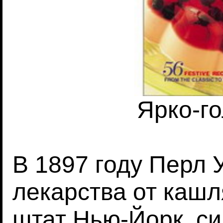
Ярко-г
В 1897 году Перл 
лекарства от кашл
штат Нью-Йорк, с