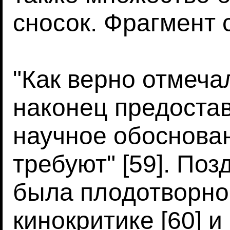
сносок. Фрагмент 
"Как верно отмеча
наконец предоста
научное обоснован
требуют" [59]. Позд
была плодотворно
кинокритике [60] и