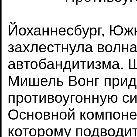
Йоханнесбург, Юж
захлестнула волна
автобандитизма. 
Мишель Вонг при
противоугонную сис
Основной компонен
которому подводит