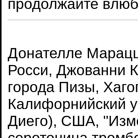
продолжайте влюб
Донателле Марацц
Росси, Джованни 
города Пизы, Хаго
Калифорнийский у
Диего), США, "Из
серотонина тромб