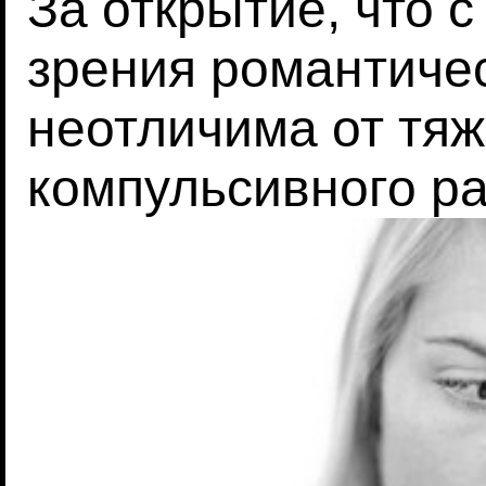
За открытие, что 
зрения романтиче
неотличима от тяж
компульсивного р