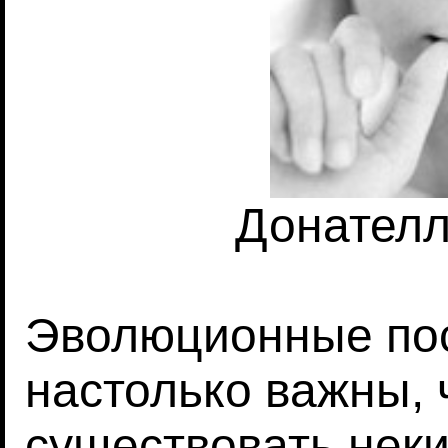
Донател
Эволюционные по
настолько важны, 
существовать нек