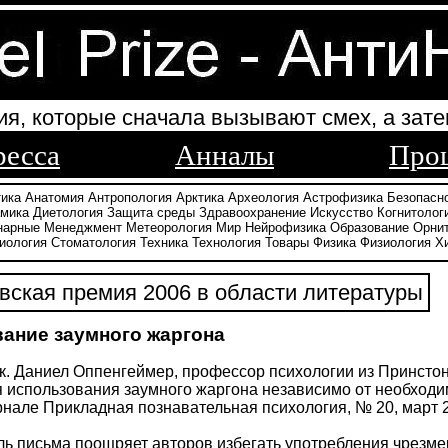
ия, которые сначала вызывают смех, а зате
ресса
Анналы
Про
тика
Анатомия
Антропология
Арктика
Археология
Астрофизика
Безопасн
амика
Диетология
Защита среды
Здравоохранение
Искусство
Когнитолог
нарные
Менеджмент
Метеорология
Мир
Нейрофизика
Образование
Орни
иология
Стоматология
Техника
Технология
Товары
Физика
Физиология
Х
ская премия 2006 в области литературы
ание заумного жаргона
к. Даниел Оппенгеймер, профессор психологии из Принстон
 использования заумного жаргона независимо от необходи
рнале Прикладная познавательная психология, № 20, март 20
ь письма поощряет авторов избегать употребления чрезме