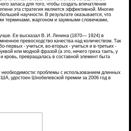
ого запаса для того, чтобы создать впечатление
тепени эта стратегия является эффективной. Многие
ольшей научности. В результате оказывается, что
и терминами, жаргоном и заумными словечками,
учше. Ее высказал В. И. Ленина (1870— 1924) в
омненное превосходство качества над количеством. Так
первых - учиться, во-вторых - учиться и в-третьих -
уквой или модной фразой (а это, нечего греха таить, у
ь и кровь, превращалась в составной элемент быта
т необходимости: проблемы с использованием длинных
США, удостоен Шнобелевской премии за 2006 год в