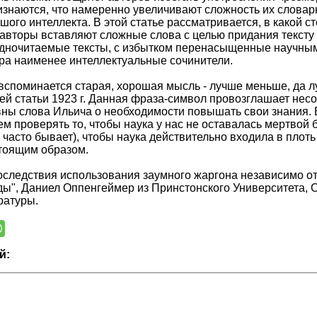
изнаются, что намеренно увеличивают сложность их словарн
шого интеллекта. В этой статье рассматривается, в какой с
вторы вставляют сложные слова с целью придания тексту б
удночитаемые тексты, с избытком перенасыщенные научным
ра наименее интеллектуальные сочинители.
 вспоминается старая, хорошая мысль - лучше меньше, да л
ей статьи 1923 г. Данная фраза-символ провозглашает нес
ны слова Ильича о необходимости повышать свои знания. Во-
ем проверять то, чтобы наука у нас не оставалась мертвой б
 часто бывает), чтобы наука действительно входила в плот
тоящим образом.
оследствия использования заумного жаргона независимо о
ды", Даниел Оппенгеймер из Принстонского Университета, 
ратуры.
й: