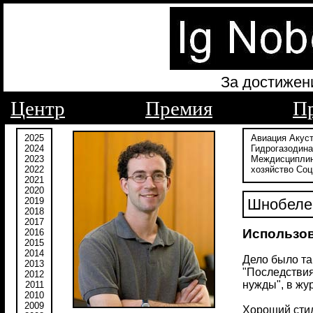
За достижен
Центр
Премия
П
2025
Авиация
Акус
2024
Гидрогазодин
2023
Междисципли
2022
хозяйство
Соц
2021
2020
2019
Шнобелев
2018
2017
Использов
2016
2015
2014
Дело было та
2013
"Последствия
2012
нужды", в жу
2011
2010
2009
Хороший стил