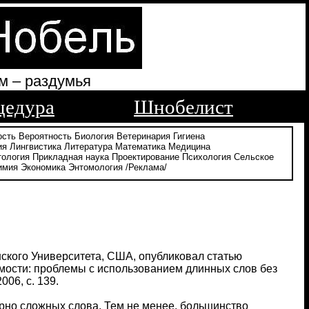
м – раздумья
цедура
Шнобелист
ость
Вероятность
Биология
Ветеринария
Гигиена
ия
Лингвистика
Литература
Математика
Медицина
тология
Прикладная наука
Проектирование
Психология
Сельское
имия
Экономика
Энтомология
/Реклама/
ского Университета, США, опубликовал статью
мости: проблемы с использованием длинных слов без
06, с. 139.
рно сложных слова. Тем не менее, большинство