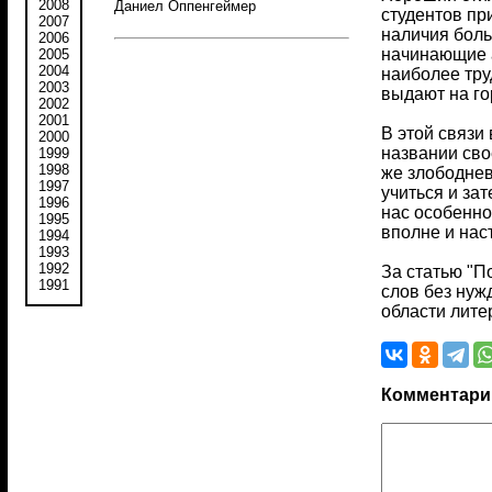
2008
Даниел Оппенгеймер
студентов пр
2007
наличия боль
2006
начинающие а
2005
2004
наиболее тр
2003
выдают на го
2002
2001
В этой связи
2000
названии сво
1999
1998
же злободнев
1997
учиться и зат
1996
нас особенно
1995
вполне и нас
1994
1993
1992
За статью "П
1991
слов без нуж
области лите
Комментари