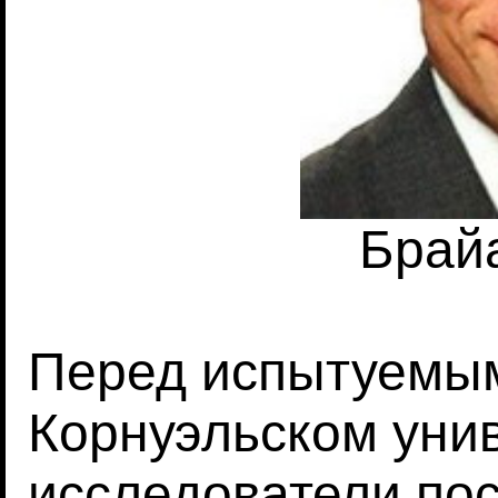
Брай
Перед испытуемым
Корнуэльском унив
исследователи по