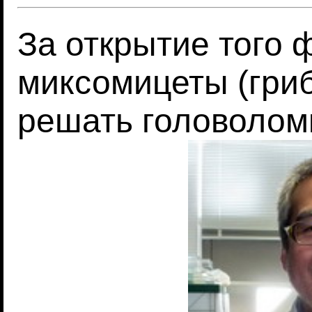
За открытие того ф
миксомицеты (гриб
решать головолом