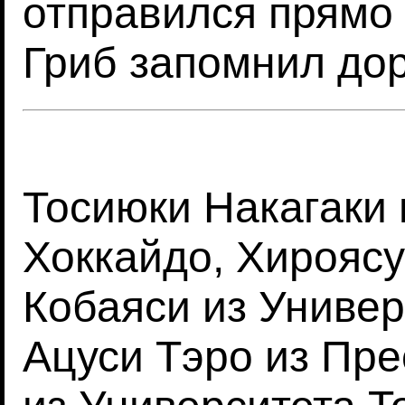
отправился прямо 
Гриб запомнил дор
Тосиюки Накагаки 
Хоккайдо, Хироясу
Кобаяси из Униве
Ацуси Тэро из Пре