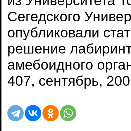
из Университета То
Сегедского Универ
опубликовали стат
решение лабирин
амебоидного орга
407, сентябрь, 2000