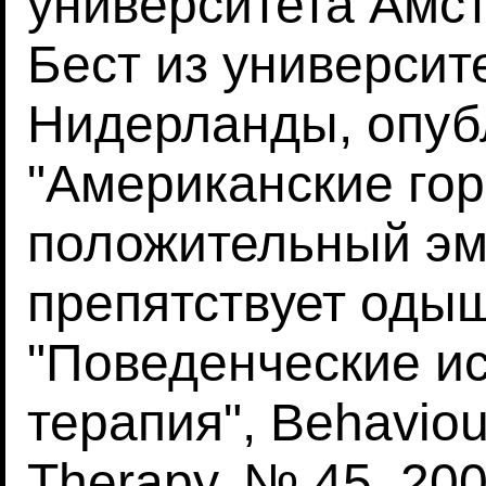
университета Амс
Бест из университ
Нидерланды, опуб
"Американские гор
положительный эм
препятствует одыш
"Поведенческие и
терапия", Behavio
Therapy, № 45, 2006