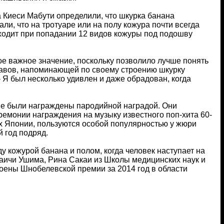
 Киеси Мабути определили, что шкурка банана
ли, что на тротуаре или на полу кожура почти всегда
сходит при попадании 12 видов кожуры под подошву
ое важное значение, поскольку позволило лучше понять
ставов, напоминающей по своему строению шкурку
- Я был несколько удивлен и даже обрадован, когда
ние были награждены пародийной наградой. Они
ремонии награждения на музыку известного поп-хита 60-
х Японии, пользуются особой популярностью у жюри
 год подряд.
 кожурой банана и полом, когда человек наступает на
Даичи Ушима, Рина Сакаи из Школы медицинских наук и
оены Шнобелевской премии за 2014 год в области