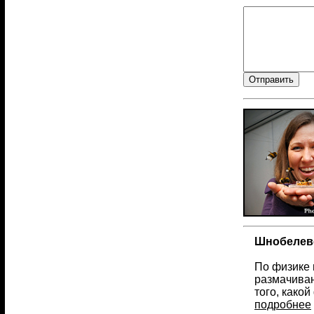
Шнобелевс
По физике 
размачиван
того, како
подробнее