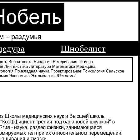
м – раздумья
цедура
Шнобелист
ость
Вероятность
Биология
Ветеринария
Гигиена
ия
Лингвистика
Литература
Математика
Медицина
тология
Прикладная наука
Проектирование
Психология
Сельское
имия
Экономика
Энтомология
/Реклама/
и из Школы медицинских наук и Высшей школы
ю "Коэффициент трения под банановой шкуркой" в
ло?гия - наука, раздел физики, занимающаяся
рмируемых тел при их относительном перемещении.
нашивания и смазки.