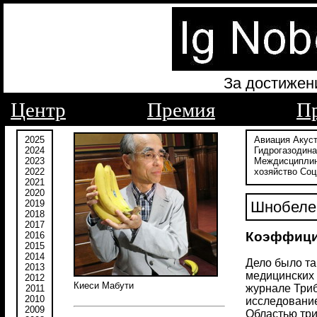
За достижен
Центр
Премия
П
2025
Авиация
Акус
2024
Гидрогазодин
2023
Междисципли
2022
хозяйство
Соц
2021
2020
2019
Шнобелев
2018
2017
Коэффицие
2016
2015
2014
Дело было та
2013
медицинских 
2012
Киеси Мабути
журнале Трибо
2011
2010
исследование
2009
Областью три