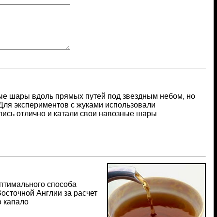
ые шары вдоль прямых путей под звездным небом, но
 Для экспериментов с жуками использовали
лись отлично и катали свои навозные шары
оптимального способа
осточной Англии за расчет
о капало