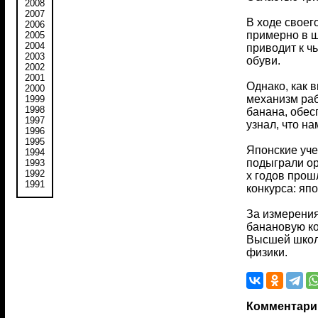
2008
2007
В ходе своег
2006
примерно в ш
2005
2004
приводит к ч
2003
обуви.
2002
2001
Однако, как 
2000
механизм раб
1999
1998
банана, обес
1997
узнал, что н
1996
1995
Японские уче
1994
подыграли ор
1993
1992
х годов прош
1991
конкурса: яп
За измерения
банановую ко
Высшей школы
физики.
Комментари