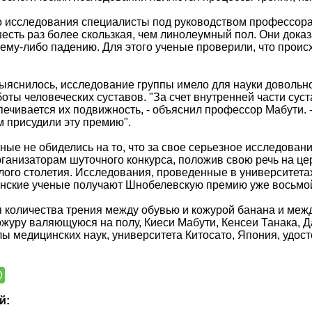
о исследования специалисты под руководством профессора
есть раз более скользкая, чем линолеумный пол. Они доказа
ьему-либо падению. Для этого ученые проверили, что прои
выяснилось, исследование группы имело для науки довольн
оты человеческих суставов. "За счет внутренней части су
печивается их подвижность, - объяснил профессор Мабути. 
ам присудили эту премию".
ные не обиделись на то, что за свое серьезное исследова
ганизаторам шуточного конкурса, положив свою речь на це
лого столетия. Исследования, проведенные в университета
онские ученые получают Шнобелевскую премию уже восьмой
 количества трения между обувью и кожурой банана и между
журу валяющуюся на полу, Киеси Мабути, Кенсеи Танака, 
 медицинских наук, университета Китосато, Япония, удост
й: