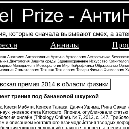
ия, которые сначала вызывают смех, а зате
ресса
Анналы
Про
тика
Анатомия
Антропология
Арктика
Археология
Астрофизика
Безопасн
амика
Диетология
Защита среды
Здравоохранение
Искусство
Когнитолог
нарные
Менеджмент
Метеорология
Мир
Нейрофизика
Образование
Орни
иология
Стоматология
Техника
Технология
Товары
Физика
Физиология
Х
ская премия 2014 в области физики
нт трения под банановой шкуркой
к. Киеси Мабути, Кенсеи Танака, Даичи Ушима, Рина Сака
наук, университета Китосато, Япония, опубликовали стать
логия онлайн (Tribology Online). № 7, 2012, с. 147. Трибо
м и описанием контактного взаимодействия твёрдых дефо
бологических исследований являются процессы трения, из