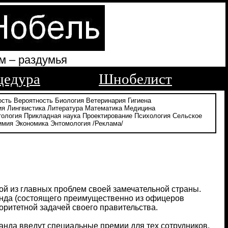
м – раздумья
цедура
Шнобелист
ость
Вероятность
Биология
Ветеринария
Гигиена
ия
Лингвистика
Литература
Математика
Медицина
тология
Прикладная наука
Проектирование
Психология
Сельское
имия
Экономика
Энтомология
/Реклама/
й из главных проблем своей замечательной страны.
ланда (состоящего преимущественно из офицеров
оритетной задачей своего правительства.
анда введут специальные премии для тех сотрудников,