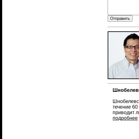
Шнобелевс
Шнобелевск
течение 60
приводит л
подробнее