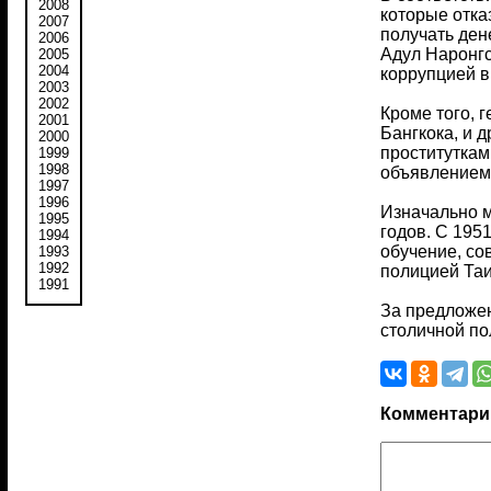
2008
которые отка
2007
получать ден
2006
Адул Наронгс
2005
2004
коррупцией 
2003
2002
Кроме того, 
2001
Бангкока, и 
2000
проституткам
1999
1998
объявлением 
1997
1996
Изначально м
1995
годов. С 195
1994
обучение, со
1993
1992
полицией Таи
1991
За предложен
столичной по
Комментари