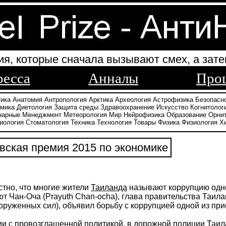
ия, которые сначала вызывают смех, а зате
ресса
Анналы
Про
тика
Анатомия
Антропология
Арктика
Археология
Астрофизика
Безопасн
амика
Диетология
Защита среды
Здравоохранение
Искусство
Когнитолог
нарные
Менеджмент
Метеорология
Мир
Нейрофизика
Образование
Орни
иология
Стоматология
Техника
Технология
Товары
Физика
Физиология
Х
ская премия 2015 по экономике
тно, что многие жители
Таиланда
называют коррупцию одно
т Чан-Оча (Prayuth Chan-ocha), глава правительства Таи
оруженных сил), объявил борьбу с коррупцией одной из при
ии с провозглашенной политикой, в дорожной полиции Таил