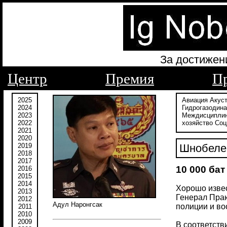
За достижен
Центр
Премия
П
2025
Авиация
Акус
2024
Гидрогазодин
2023
Междисципли
2022
хозяйство
Соц
2021
2020
2019
Шнобелев
2018
2017
10 000 бат
2016
2015
2014
Хорошо извес
2013
Генерал Праю
2012
Адул Наронгсак
полиции и во
2011
2010
2009
В соответств