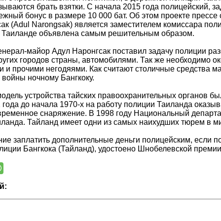
зываются брать взятки. С начала 2015 года полицейский, з
ежный бонус в размере 10 000 бат. Об этом проекте пресс
ак (Adul Narongsak) является заместителем комиссара полиц
в Таиланде объявлена самым решительным образом.
генерал-майор Адул Наронгсак поставил задачу полиции ра
других городов страны, автомобилями. Так же необходимо о
и и прочими негодяями. Как считают столичные средства 
войны ночному Бангкоку.
одель устройства тайских правоохранительных органов был
1 года до начала 1970-х на работу полиции Таиланда оказы
временное снаряжение. В 1998 году Национальный департ
ланда. Тайланд имеет одни из самых наихудших тюрем в м
ие заплатить дополнительные деньги полицейским, если по
лиции Бангкока (Тайланд), удостоено Шнобелевской премии 
й: