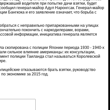
адержавший водителя при попытке дачи взятки, будет
е сообщил генерал-майор Адул Наронгсак. Генерал-майор
ии Бангкока и его заявление означает, что борьба с
зобраться с неправильно припаркованными на улицах
кончательно покончить с наркодилерами, ворами,
массовой информации, инициатива генерала является
а скопирована с полиции Японии периода 1930 - 1940-х
вали сильное влияние американцы: их консультации,
амент полиции Таиланда стал называться Королевской
ире.
лицейские отказываются брать взятки, руководство
по экономике за 2015 год.