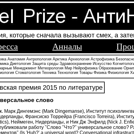
ия, которые сначала вызывают смех, а зате
ресса
Анналы
Про
тика
Анатомия
Антропология
Арктика
Археология
Астрофизика
Безопасн
амика
Диетология
Защита среды
Здравоохранение
Искусство
Когнитолог
нарные
Менеджмент
Метеорология
Мир
Нейрофизика
Образование
Орни
иология
Стоматология
Техника
Технология
Товары
Физика
Физиология
Х
ская премия 2015 по литературе
версальное слово
. Марк Дингемэнс (Mark Dingemanse), Институт психолингвисти
ерланды, Франсиско Торрейра (Francisco Torreira), Институт 
tics), Неймеген, Нидерланды, и Ник Дж Энфилд (Nick J. Enfie
публиковали работу "Слово "Что?" универсальное слово? 
нтов" (Is 'Huh?' a universal word? Conversational infrastructu