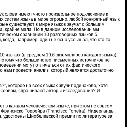
ук слова имеют чисто произвольное подключение к
ых систем языка в мире огромно, любой конкретный язык
орые существуют в мире языков звучат с большим
ова, крайне мала. Но в данном исследовании мы
тическом сравнении 10 разговорных языков 5
, когда, например, один не ясно услышал, что кто-то
0 языках (в среднем 19,6 экземпляров каждого языка).
отому что большинство письменных источников не
оведении могут отличаться от их фактического
 нам провести анализ, который является достаточно
а?", которое на всех языках звучит одинаково, хотя
ым словом, спрашивают авторы исследования? И
ует в каждом человеческом языке, при этом не совсем
Франсиско Торрейра (Francisco Torreira), Нидерланды,
ды, удостоены Шнобелевской премии по литературе за