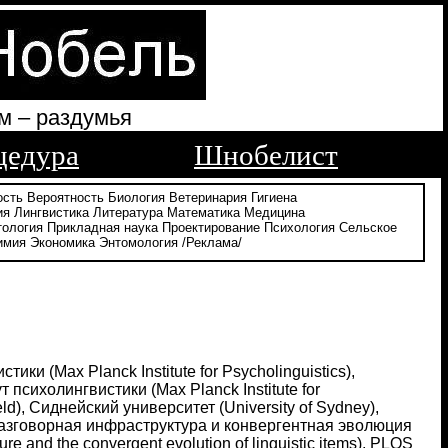
м – раздумья
цедура
Шнобелист
ость
Вероятность
Биология
Ветеринария
Гигиена
ия
Лингвистика
Литература
Математика
Медицина
тология
Прикладная наука
Проектирование
Психология
Сельское
имия
Экономика
Энтомология
/Реклама/
ки (Max Planck Institute for Psycholinguistics),
психолингвистики (Max Planck Institute for
ld), Сиднейский университет (University of Sydney),
Разговорная инфраструктура и конвергентная эволюция
re and the convergent evolution of linguistic items), PLOS