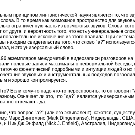
ным принципом лингвистической науки является то, что зв
 слова. В то время как возможное пространство для звуков
олько ограниченную часть из возможных звуков. Слова, кот
г от друга, и вероятность того, что есть универсальные сл
 поразительное исключение из этого правила. При система
ы находим свидетельства того, что слово "а?" используется
азал, и это универсальный слово.
96 экземпляров междометий в видеозаписи разговоров на 1
вали полевые записи максимально неформальной беседы, п
таточно фонетический подробными и интуиции людей о их п
очетание звуковых и инструментальных подходов позволило
ым и хорошо контролируется.
то? Если кому-то надо что-то переспросить, то он говорит "
азному. Означает ли это, что "да?" является универсальн
анно отвечают - да.
ие, что вопрос "а?" (или его эквивалент), кажется, существ
ему. Марк Дингемэнс (Mark Dingemanse), Нидерланды, США, 
, и Ник Дж Энфилд (Nick J. Enfield), Австралия, Нидерлан