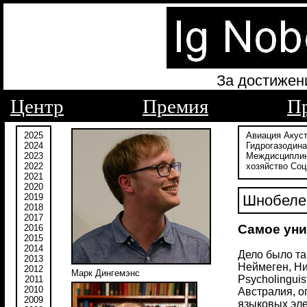
За достижен
Центр
Премия
П
2025
Авиация
Акус
2024
Гидрогазодин
2023
Междисципли
2022
хозяйство
Соц
2021
2020
2019
Шнобелев
2018
2017
Самое уни
2016
2015
2014
Дело было так
2013
Неймеген, Нид
2012
Марк Дингемэнс
Psycholinguis
2011
2010
Австралия, о
2009
языковых элеме