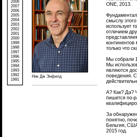
2008
ONE, 2013.
2007
2006
Фундаменталь
2005
2004
смыслу этого
2003
использует т
2002
отличием дру
2001
представляем
2000
континентов м
1999
1998
только что ск
1997
1996
Мы собрали 1
1995
Мы использо
1994
являются дос
1993
1992
поведения. С
Ник Дж Энфилд
1991
действительн
А? Как? Да? Ч
пишется по-р
квалифициров
За обнаружен
понятно, поч
Бельгия, США
2015 год.