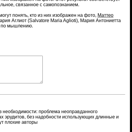
альное, связанное с самопознанием.
огут понять, кто из них изображен на фото,
Маттео
ария Аглиот (Salvatore Maria Aglioti), Мария Антониетта
да по мышлению.
з необходимости: проблема неоправданного
х эрудитов, без надобности использующих длинные и
ут плохие авторы