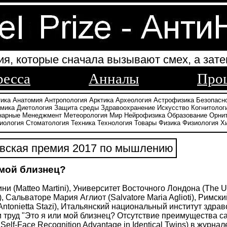
ия, которые сначала вызывают смех, а зате
ресса
Анналы
Про
тика
Анатомия
Антропология
Арктика
Археология
Астрофизика
Безопасн
амика
Диетология
Защита среды
Здравоохранение
Искусство
Когнитолог
нарные
Менеджмент
Метеорология
Мир
Нейрофизика
Образование
Орни
иология
Стоматология
Техника
Технология
Товары
Физика
Физиология
Х
вская премия 2017 по мышлению
 мой близнец?
и (Matteo Martini), Университет Восточного Лондона (The U
ari), Сальваторе Мария Аглиот (Salvatore Maria Aglioti), Римс
Antonietta Stazi), Итальянский национальный институт здравоох
 труд "Это я или мой близнец? Отсутствие преимущества са
 Self-Face Recognition Advantage in Identical Twins) в журнал