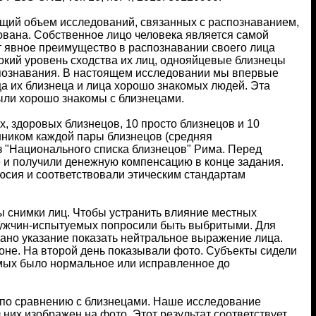
щий объем исследований, связанных с распознаванием,
дована. Собственное лицо человека является самой
т явное преимущество в распознавании своего лица
окий уровень сходства их лиц, однояйцевые близнецы
спознавания. В настоящем исследовании мы впервые
ца их близнеца и лица хорошо знакомых людей. Эта
ыли хорошо знакомы с близнецами.
, здоровых близнецов, 10 просто близнецов и 10
нником каждой пары близнецов (средняя
з "Национального списка близнецов" Рима. Перед
 и получили денежную компенсацию в конце задания.
сия и соответствовали этическим стандартам
ы снимки лиц. Чтобы устранить влияние местных
мужчин-испытуемых попросили быть выбритыми. Для
ано указание показать нейтральное выражение лица.
оне. На второй день показывали фото. Субъекты сидели
емых было нормальное или исправленное до
о по сравнению с близнецами. Наше исследование
 них изображен на фото. Этот результат соответствует