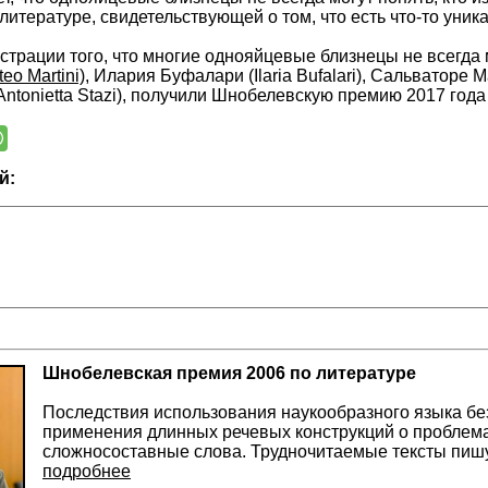
итературе, свидетельствующей о том, что есть что-то уник
страции того, что многие однояйцевые близнецы не всегда м
eo Martini)
, Илария Буфалари (Ilaria Bufalari), Сальваторе М
 Antonietta Stazi), получили Шнобелевскую премию 2017 го
й:
Шнобелевская премия 2006 по литературе
Последствия использования наукообразного языка бе
применения длинных речевых конструкций о проблема
сложносоставные слова. Трудночитаемые тексты пиш
подробнее