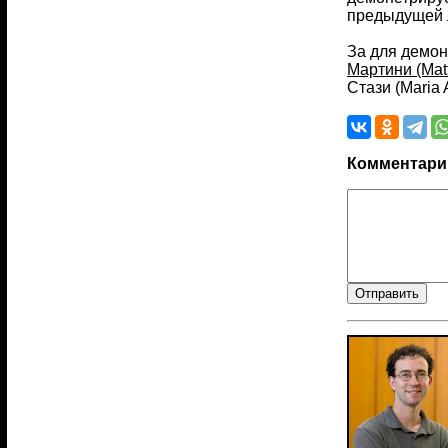
предыдущей л
За для демон
Мартини (Matt
Стази (Maria
Комментари