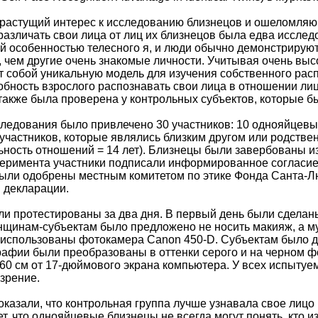
растущий интерес к исследованию близнецов и ошеломляю
различать свои лица от лиц их близнецов была едва иссле
й особенностью телесного я, и люди обычно демонстрирую
 чем другие очень знакомые личности. Учитывая очень выс
 собой уникальную модель для изучения собственного ра
обность взрослого распознавать свои лица в отношении ли
также была проверена у контрольных субъектов, которые б
следования было привлечено 30 участников: 10 однояйцевых
участников, которые являлись близким другом или родстве
ность отношений = 14 лет). Близнецы были завербованы и
еримента участники подписали информированное согласие
ли одобрены местным комитетом по этике Фонда Санта-Лю
 декларации.
и протестированы за два дня. В первый день были сделан
нщинам-субъектам было предложено не носить макияж, а 
использованы фотокамера Canon 450-D. Субъектам было д
афии были преобразованы в оттенки серого и на черном ф
60 см от 17-дюймового экрана компьютера. У всех испыту
зрение.
оказали, что контрольная группа лучше узнавала свое лиц
т, что однояйцевые близнецы не всегда могут понять, кто из