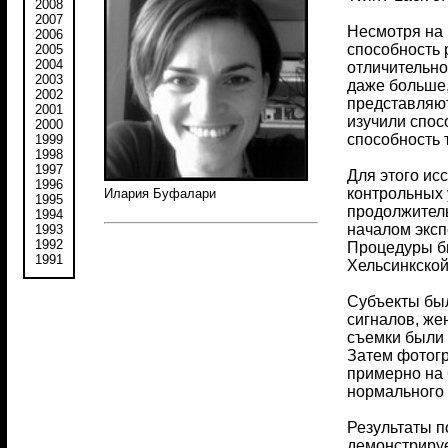
2008
2007
Несмотря на 
2006
способность 
2005
2004
отличительно
2003
даже больше,
2002
представляют
2001
изучили спос
2000
способность 
1999
1998
1997
Для этого ис
1996
контрольных 
Илария Буфалари
1995
продолжитель
1994
началом эксп
1993
1992
Процедуры бы
1991
Хельсинкской
Субъекты был
сигналов, же
съемки были 
Затем фотогр
примерно на 
нормального 
Результаты п
демонстрируе