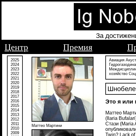
За достижен
Центр
Премия
П
2025
Авиация
Акус
2024
Гидрогазодин
2023
Междисципли
2022
хозяйство
Соц
2021
2020
2019
Шнобеле
2018
2017
Это я или
2016
2015
2014
Маттео Мартин
2013
(Ilaria Bufal
2012
Стази (Maria 
2011
Маттео Мартини
2010
опубликовали
2009
Twin? Lack of