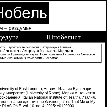
м – раздумья
цедура
Шнобелист
ость
Вероятность
Биология
Ветеринария
Гигиена
ия
Лингвистика
Литература
Математика
Медицина
тология
Прикладная наука
Проектирование
Психология
Сельское
имия
Экономика
Энтомология
/Реклама/
niversity of East London), Англия, Илария Буфалари
кий университет (University of Rome), Мария Антониетта
ранения (Italian National Institute of Health), Италия,
мопознания идентичных близнецов" (Is That Me or My
е PLoS ONE, vol. 10, no. 4, 2015: e0120900.