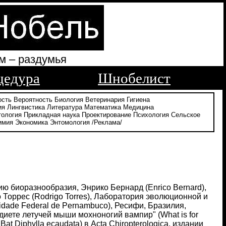
м – раздумья
цедура
Шнобелист
ость
Вероятность
Биология
Ветеринария
Гигиена
ия
Лингвистика
Литература
Математика
Медицина
тология
Прикладная наука
Проектирование
Психология
Сельское
имия
Экономика
Энтомология
/Реклама/
ию биоразнообразия, Энрико Бернард (Enrico Bernard),
Торрес (Rodrigo Torres), Лаборатория эволюционной и
dade Federal de Pernambuco), Ресифи, Бразилия,
диете летучей мыши мохноногий вампир" (What is for
 Bat Diphylla ecaudata) в Acta Chiropterologica, издании