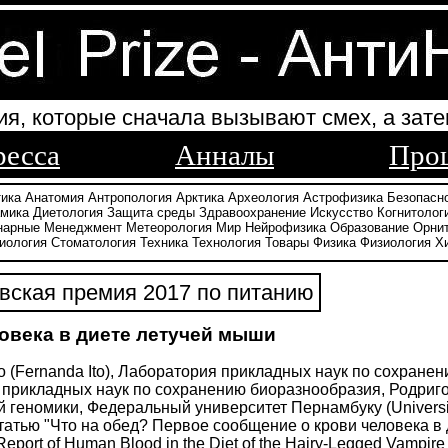
ия, которые сначала вызывают смех, а зате
ресса
Анналы
Про
тика
Анатомия
Антропология
Арктика
Археология
Астрофизика
Безопасн
амика
Диетология
Защита среды
Здравоохранение
Искусство
Когнитолог
нарные
Менеджмент
Метеорология
Мир
Нейрофизика
Образование
Орни
иология
Стоматология
Техника
Технология
Товары
Физика
Физиология
Х
ская премия 2017 по питанию
овека в диете летучей мыши
 (Fernanda Ito), Лаборатория прикладных наук по сохранен
прикладных наук по сохранению биоразнообразия, Родриго 
й геномики, Федеральный университет Пернамбуку (Universi
татью "Что на обед? Первое сообщение о крови человека в 
 Report of Human Blood in the Diet of the Hairy-Legged Vampire