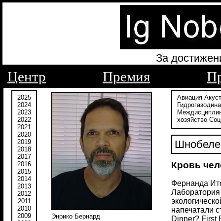
За достижен
Центр
Премия
П
2025
Авиация
Акус
2024
Гидрогазодин
2023
Междисципли
2022
хозяйство
Соц
2021
2020
2019
Шнобелев
2018
2017
Кровь чел
2016
2015
2014
Фернанда Ито
2013
Лаборатория 
2012
экологическо
2011
2010
напечатали с
2009
Энрико Бернард
Dinner? First