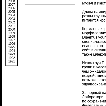
2008
Музея и Инсти
2007
2006
Длина вампир
2005
2004
резцы крупны
2003
питаются кро
2002
2001
Кормление кр
2000
морфологичес
1999
1998
Diaemus youn
1997
специализиро
1996
ecaudata пот
1995
себя в ситуа
1994
также млеко
1993
1992
1991
Используя П
крови и чело
чем ожидалос
воздействием
возможностей
здравоохране
За первый на
Лаборатория 
по сохранени
Федеральный 