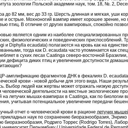
тута зоологии Польской академии наук, том. 18, №. 2, Decem
а до 82 мм, вес до 33 гр. Шерсть длинная и мягкая, уши кор
е и острые. Мохноногий вампир имеет хорошее зрение, но 
вью птиц. В отличие от других вампировых, спокойно позвол
овью является одним из наиболее специализированных при
ких, физиологических и поведенческих приспособлений. Т
gi и Diphylla ecaudata) полагаются на кровь как на единст
ванными, тогда как D. ecaudata часто упоминается как спец
ребляет в сухих лесах Caatinga северо-восточной Бразилии
ции дефицита диких птиц и увеличения доступности домашн
питающих?
ЦР-амплификацию фрагментов ДНК в фекалиях D. ecaudata,
веческой крови - новой добычи для этого вида. Наши результ
ь. Выбор людей как жертвы может отражать низкую доступн
 человеческой деятельности на местные экологические про
 на летучих мышах-вампирах в Caatinga, как по биологии в
ния, учитывая потенциальное увеличение передачи бешенс
учный отчет о человеческой крови в рационе
летучих мыше
прикладных наук по сохранению биоразнообразия, Энрико Б
ю биоразнообразия, Родриго Торрес (Rodrigo Torres), Лабо
университет Пернамбуку ( Universidade Federal de Pernam