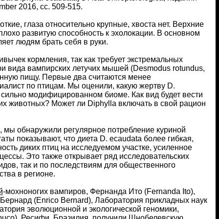
ber 2016, сс. 509-515.
откие, глаза относительно крупные, хвоста нет. Верхние
плохо развитую способность к эхолокации. В основном
яет людям брать себя в руки.
вычек кормления, так как требует экстремальных
ри вида вампирских летучих мышей (Desmodus rotundus,
венную пищу. Первые два считаются менее
иалист по птицам. Мы оценили, какую жертву D.
, сильно модифицированном биоме. Как вид будет вести
их животных? Может ли Diphylla включать в свой рацион
 мы обнаружили регулярное потребление куриной
аты показывают, что диета D. ecaudata более гибкая,
ость диких птиц на исследуемом участке, усиленное
цессы. Это также открывает ряд исследовательских
идов, так и по последствиям для общественного
тва в регионе.
й
-мохноногих вампиров, Фернанда Ито (Fernanda Ito),
ернард (Enrico Bernard), Лаборатория прикладных наук
ратория эволюционной и экологической геномики,
buco), Ресифи, Бразилия, получили Шнобелевскую