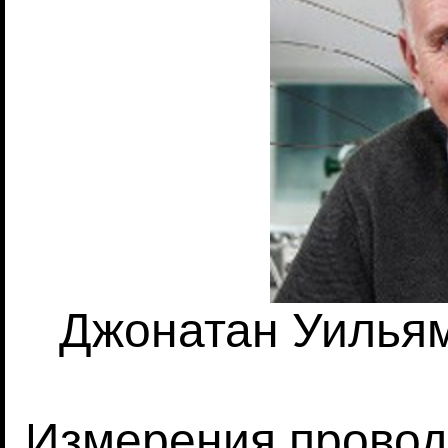
Джонатан Уильямс
Измерения провод