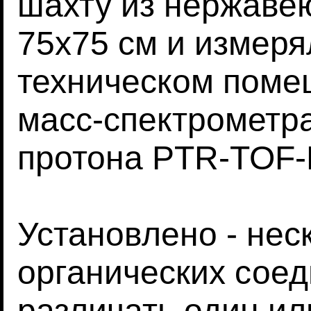
шахту из нержаве
75x75 см и измеря
техническом пом
масс-спектрометр
протона PTR-TOF-
Установлено - нес
органических сое
различать один ил