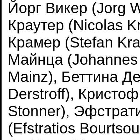
Йорг Викер (Jorg W
Краутер (Nicolas K
Крамер (Stefan Kr
Майнца (Johannes 
Mainz), Беттина Д
Derstroff), Кристо
Stonner), Эфстрат
(Efstratios Bourtso