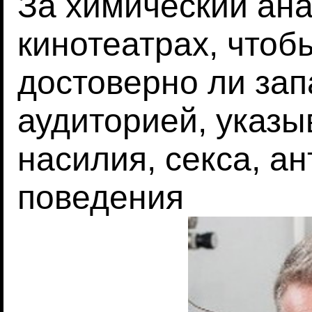
За химический ана
кинотеатрах, чтоб
достоверно ли за
аудиторией, указы
насилия, секса, а
поведения