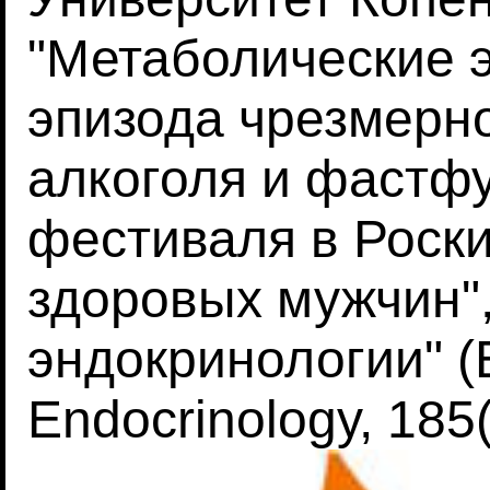
"Метаболические 
эпизода чрезмерн
алкоголя и фастф
фестиваля в Роск
здоровых мужчин"
эндокринологии" (E
Endocrinology, 185