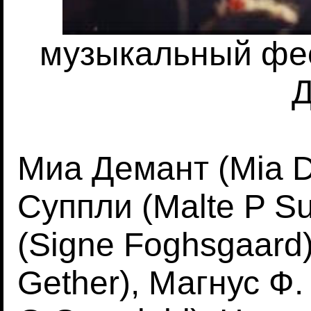
музыкальный фес
Д
Миа Демант (Mia D
Суппли (Malte P Su
(Signe Foghsgaard)
Gether), Магнус Ф.