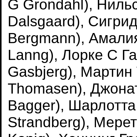
G Grondahl), Нильс
Dalsgaard), Сигрид
Bergmann), Амалия
Lanng), Лорке С Га
Gasbjerg), Мартин 
Thomasen), Джонат
Bagger), Шарлотта
Strandberg), Мерет