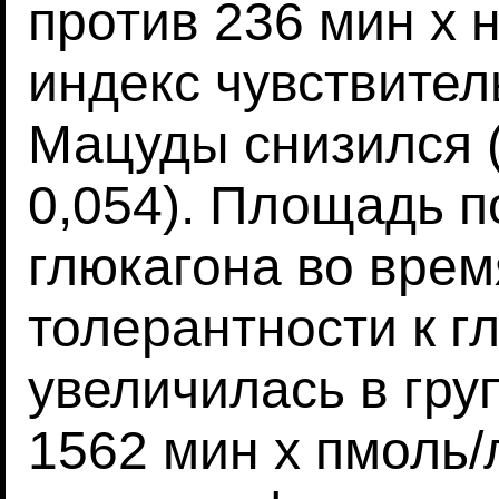
против 236 мин х н
индекс чувствител
Мацуды снизился (6
0,054). Площадь п
глюкагона во врем
толерантности к г
увеличилась в гру
1562 мин х пмоль/л