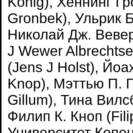
Konig), Хеннинг Г
Gronbek), Ульрик Б
Николай Дж. Вевер
J Wewer Albrechtse
(Jens J Holst), Йо
Knop), Мэттью П. 
Gillum), Тина Вилсб
Филип К. Кноп (Fili
Университет Копен