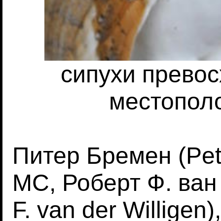
сипухи прево
местопол
Питер Бремен (Pet
MC, Роберт Ф. ван
F. van der Willigen