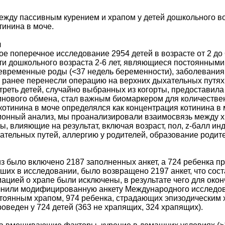
ежду пассивным курением и храпом у детей дошкольного во
тинина в моче.
я
е поперечное исследование 2954 детей в возрасте от 2 до 
ти дошкольного возраста 2-6 лет, являющиеся постоянными
евременные роды (<37 недель беременности), заболевания
 ранее перенесли операцию на верхних дыхательных путях
 треть детей, случайно выбранных из когорты, предоставила
инового обмена, стал важным биомаркером для количествен
тинина в моче определялся как концентрация котинина в 
ионный анализ, мы проанализировали взаимосвязь между 
, влияющие на результат, включая возраст, пол, z-балл ин
тельных путей, аллергию у родителей, образование родите
з было включено 2187 заполненных анкет, а 724 ребенка п
ших в исследовании, было возвращено 2197 анкет, что сост
цией о храпе были исключены, в результате чего для оконч
лнили модифицированную анкету Международного исследова
тоянным храпом, 974 ребенка, страдающих эпизодическим х
оведен у 724 детей (363 не храпящих, 324 храпящих).