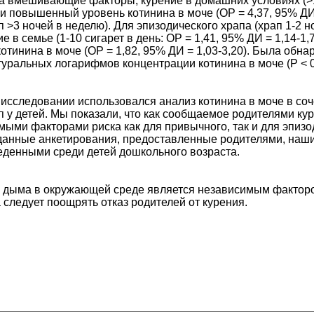
а вмешивающие факторы, курение в домашних условиях (>10 с
 и повышенный уровень котинина в моче (ОР = 4,37, 95% Д
 >3 ночей в неделю). Для эпизодического храпа (храп 1-2 
в семье (1-10 сигарет в день: ОР = 1,41, 95% ДИ = 1,14-1,76
тинина в моче (ОР = 1,82, 95% ДИ = 1,03-3,20). Была обна
уральных логарифмов концентрации котинина в моче (P < 0
исследовании использовался анализ котинина в моче в соч
п у детей. Мы показали, что как сообщаемое родителями ку
мыми факторами риска как для привычного, так и для эпизо
данные анкетирования, предоставленные родителями, наши
еденными среди детей дошкольного возраста.
о дыма в окружающей среде является независимым факторо
 следует поощрять отказ родителей от курения.