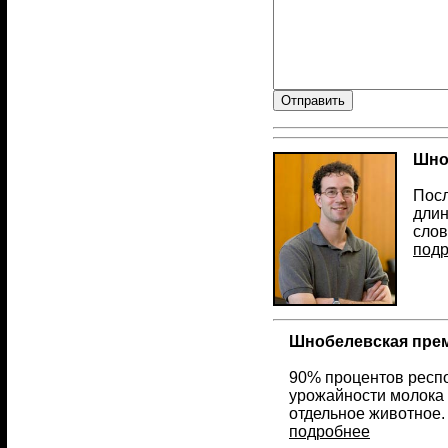
Шно
Посл
длин
слов
под
Шнобелевская прем
90% процентов респо
урожайности молока 
отдельное животное.
подробнее