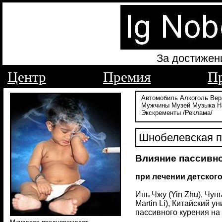
За достижен
Центр
Премия
П
Автомобиль
Алкоголь
Вер
Мужчины
Музей
Музыка
Н
Экскременты
/Реклама/
Шнобелевская п
Влияние пассивно
при лечении детского
Инь Чжу (Yin Zhu), Чун
Martin Li), Китайский 
пассивного курения на х