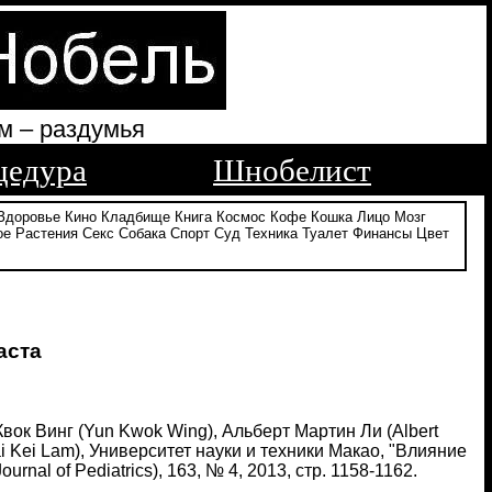
м – раздумья
цедура
Шнобелист
Здоровье
Кино
Кладбище
Книга
Космос
Кофе
Кошка
Лицо
Мозг
ое
Растения
Секс
Собака
Спорт
Суд
Техника
Туалет
Финансы
Цвет
аста
Квок Винг (Yun Kwok Wing), Альберт Мартин Ли (Albert
ai Kei Lam), Университет науки и техники Макао, "Влияние
nal of Pediatrics), 163, № 4, 2013, стр. 1158-1162.