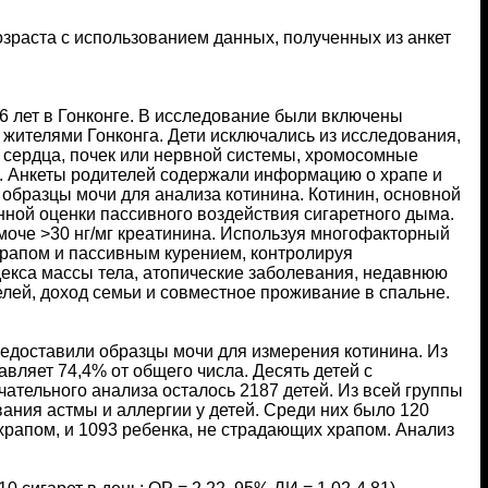
зраста с использованием данных, полученных из анкет
6 лет в Гонконге. В исследование были включены
 жителями Гонконга. Дети исключались из исследования,
 сердца, почек или нервной системы, хромосомные
. Анкеты родителей содержали информацию о храпе и
 образцы мочи для анализа котинина. Котинин, основной
ной оценки пассивного воздействия сигаретного дыма.
моче >30 нг/мг креатинина. Используя многофакторный
храпом и пассивным курением, контролируя
декса массы тела, атопические заболевания, недавнюю
лей, доход семьи и совместное проживание в спальне.
редоставили образцы мочи для измерения котинина. Из
авляет 74,4% от общего числа. Десять детей с
ательного анализа осталось 2187 детей. Из всей группы
ния астмы и аллергии у детей. Среди них было 120
рапом, и 1093 ребенка, не страдающих храпом. Анализ