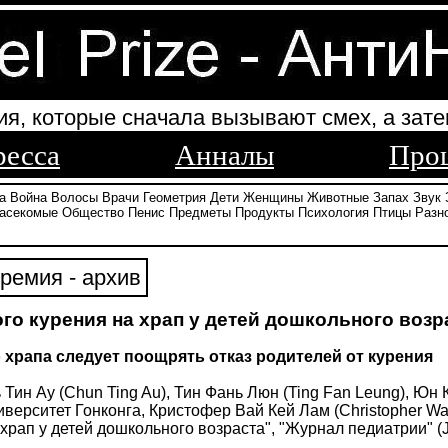
ия, которые сначала вызывают смех, а зате
ресса
Анналы
Про
а
Война
Волосы
Врачи
Геометрия
Дети
Женщины
Животные
Запах
Звук
асекомые
Общество
Пенис
Предметы
Продукты
Психология
Птицы
Разн
ремия - архив
го курения на храп у детей дошкольного возр
 храпа следует поощрять отказ родителей от курения
ь Тин Ау (Chun Ting Au), Тин Фань Люн (Ting Fan Leung), Юн 
университет Гонконга, Кристофер Вай Кей Лам (Christopher W
рап у детей дошкольного возраста", "Журнал педиатрии" (Jour