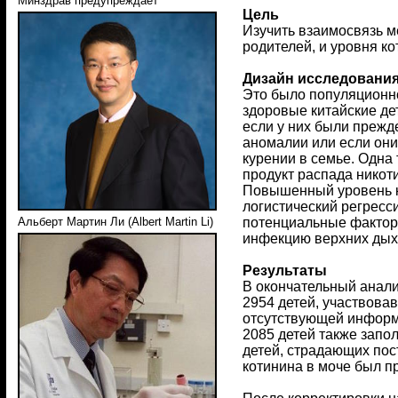
Минздрав предупреждает
Цель
Изучить взаимосвязь м
родителей, и уровня ко
Дизайн исследовани
Это было популяционно
здоровые китайские де
если у них были прежд
аномалии или если они
курении в семье. Одна
продукт распада никот
Повышенный уровень ко
логистический регресс
потенциальные факторы
Альберт Мартин Ли (Albert Martin Li)
инфекцию верхних дыха
Результаты
В окончательный анали
2954 детей, участвовав
отсутствующей информа
2085 детей также запо
детей, страдающих пос
котинина в моче был пр