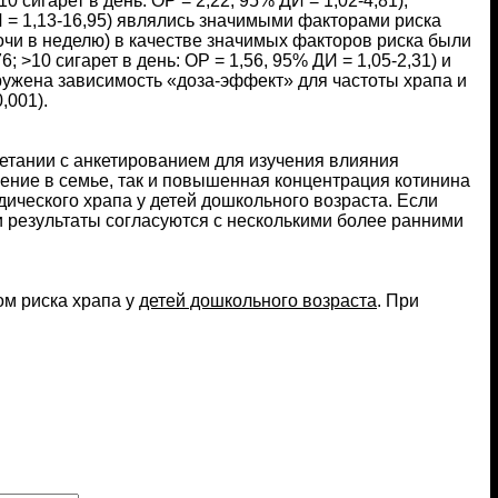
игарет в день: ОР = 2,22, 95% ДИ = 1,02-4,81),
И = 1,13-16,95) являлись значимыми факторами риска
ночи в неделю) в качестве значимых факторов риска были
; >10 сигарет в день: ОР = 1,56, 95% ДИ = 1,05-2,31) и
ружена зависимость «доза-эффект» для частоты храпа и
,001).
етании с анкетированием для изучения влияния
рение в семье, так и повышенная концентрация котинина
дического храпа у детей дошкольного возраста. Если
 результаты согласуются с несколькими более ранними
м риска храпа у
детей дошкольного возраста
. При