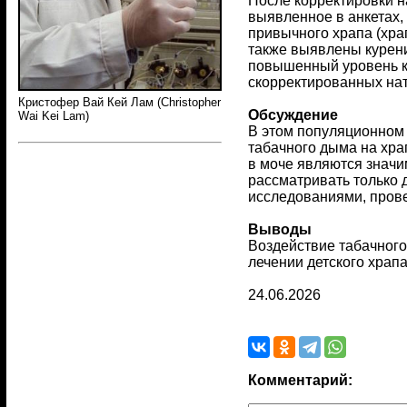
После корректировки н
выявленное в анкетах,
привычного храпа (храп
также выявлены курение 
повышенный уровень ко
скорректированных нат
Кристофер Вай Кей Лам (Christopher
Обсуждение
Wai Kei Lam)
В этом популяционном 
табачного дыма на хра
в моче являются значи
рассматривать только 
исследованиями, пров
Выводы
Воздействие табачног
лечении детского храпа
24.06.2026
Комментарий: