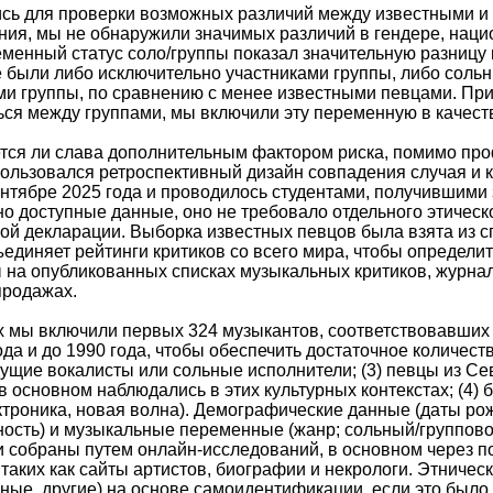
сь для проверки возможных различий между известными и 
ия, мы не обнаружили значимых различий в гендере, нацио
менный статус соло/группы показал значительную разницу
 были либо исключительно участниками группы, либо соль
ми группы, по сравнению с менее известными певцами. Пр
ься между группами, мы включили эту переменную в качест
тся ли слава дополнительным фактором риска, помимо проф
ользовался ретроспективный дизайн совпадения случая и 
сентябре 2025 года и проводилось студентами, получившими
о доступные данные, оно не требовало отдельного этическ
й декларации. Выборка известных певцов была взята из списк
ъединяет рейтинги критиков со всего мира, чтобы определи
 на опубликованных списках музыкальных критиков, журна
продажах.
 мы включили первых 324 музыкантов, соответствовавших 
да и до 1990 года, чтобы обеспечить достаточное количеств
ущие вокалисты или сольные исполнители; (3) певцы из С
основном наблюдались в этих культурных контекстах; (4)
ектроника, новая волна). Демографические данные (даты ро
ость) и музыкальные переменные (жанр; сольный/группово
и собраны путем онлайн-исследований, в основном через п
 таких как сайты артистов, биографии и некрологи. Этниче
ные, другие) на основе самоидентификации, если это был