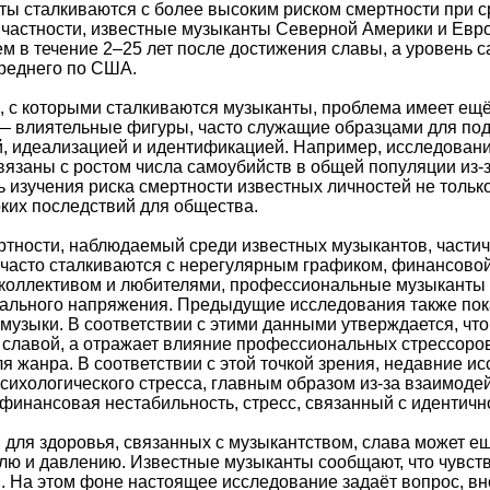
нты сталкиваются с более высоким риском смертности при
 частности, известные музыканты Северной Америки и Евро
м в течение 2–25 лет после достижения славы, а уровень с
реднего по США.
 с которыми сталкиваются музыканты, проблема имеет ещё
— влиятельные фигуры, часто служащие образцами для под
, идеализацией и идентификацией. Например, исследовани
вязаны с ростом числа самоубийств в общей популяции из-
 изучения риска смертности известных личностей не тольк
ких последствий для общества.
тности, наблюдаемый среди известных музыкантов, части
часто сталкиваются с нерегулярным графиком, финансовой
коллективом и любителями, профессиональные музыканты 
ального напряжения. Предыдущие исследования также показ
узыки. В соответствии с этими данными утверждается, чт
 славой, а отражает влияние профессиональных стрессоров
я жанра. В соответствии с этой точкой зрения, недавние и
психологического стресса, главным образом из-за взаимод
 финансовая нестабильность, стресс, связанный с идентичн
 для здоровья, связанных с музыкантством, слава может е
лю и давлению. Известные музыканты сообщают, что чувст
На этом фоне настоящее исследование задаёт вопрос, вно