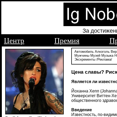
За достижен
Центр
Премия
П
Автомобиль
Алкоголь
Вер
Мужчины
Музей
Музыка
Н
Экскременты
/Реклама/
Цена славы? Риск
Является ли известн
Йоханна Хепп (Johanna 
Университет Виттен-Хе
общественного здравоох
Введение
Известность, по-видим