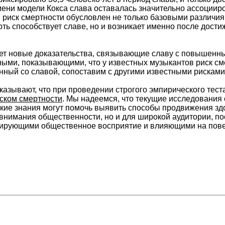
ени модели Кокса слава оставалась значительно ассоциир
 риск смертности обусловлен не только базовыми различия
ь способствует славе, но и возникает именно после дости
ет новые доказательства, связывающие славу с повышенны
ыми, показывающими, что у известных музыкантов риск с
нный со славой, сопоставим с другими известными рисками 
казывают, что при проведении строгого эмпирического тест
ском смертности
. Мы надеемся, что текущие исследования
акие знания могут помочь выявить способы продвижения здо
внимания общественности, но и для широкой аудитории, по
ирующими общественное восприятие и влияющими на повед