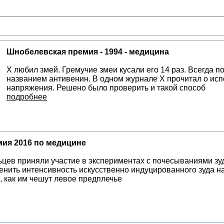
Шнобелевская премия - 1994 - медицина
Х любил змей. Гремучие змеи кусали его 14 раз. Всегда 
названием антивенин. В одном журнале Х прочитал о исп
напряжения. Решено было проверить и такой способ
подробнее
ия 2016 по медицине
цев приняли участие в экспериментах с почесываниями зу
нить интенсивность искусственно индуцированного зуда на
, как им чешут левое предплечье