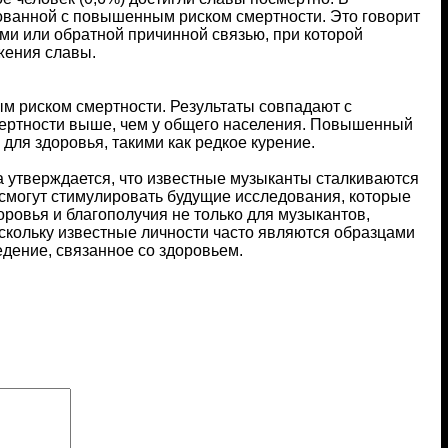
ованной с повышенным риском смертности. Это говорит
ми или обратной причинной связью, при которой
жения славы.
м риском смертности. Результаты совпадают с
мертности выше, чем у общего населения. Повышенный
для здоровья, такими как редкое курение.
а утверждается, что известные музыканты сталкиваются
 смогут стимулировать будущие исследования, которые
ровья и благополучия не только для музыкантов,
скольку известные личности часто являются образцами
ение, связанное со здоровьем.