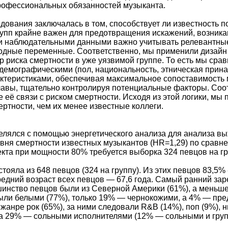
рофессиональных обязанностей музыканта.
дования заключалась в том, способствует ли известность 
рупп крайне важен для предотвращения искажений, возника
 наблюдательными данными важно учитывать релевантны
одные переменные. Соответственно, мы применили дизайн с
 риска смертности в уже уязвимой группе. То есть мы сра
демографическими (пол, национальность, этническая прин
актеристиками, обеспечивая максимальное сопоставимость 
авы, тщательно контролируя потенциальные факторы. Соот
 её связи с риском смертности. Исходя из этой логики, мы
ертности, чем их менее известные коллеги.
елялся с помощью энергетического анализа для анализа в
овня смертности известных музыкантов (HR=1,29) по сравн
та при мощности 80% требуется выборка 324 певцов на гр
тояла из 648 певцов (324 на группу). Из этих певцов 83,
средний возраст всех певцов — 67,6 года. Самый ранний з
инство певцов были из Северной Америки (61%), а меньше
ли белыми (77%), только 19% — чернокожими, а 4% — пред
анре рок (65%), за ними следовали R&B (14%), поп (9%), нь
, а 29% — сольными исполнителями (12% — сольными и гру