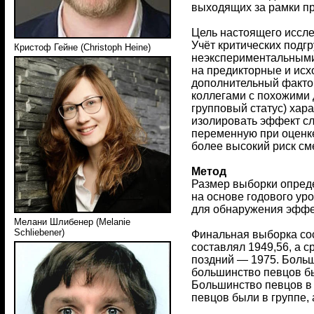
выходящих за рамки п
Цель настоящего иссле
Учёт критических подг
Кристоф Гейне (Christoph Heine)
неэкспериментальными
на предикторные и исх
дополнительный фактор
коллегами с похожими 
групповый статус) хар
изолировать эффект сл
переменную при оценке
более высокий риск см
Метод
Размер выборки опред
на основе годового ур
для обнаружения эффек
Мелани Шлибенер (Melanie
Schliebener)
Финальная выборка сос
составлял 1949,56, а 
поздний — 1975. Больш
большинство певцов бы
Большинство певцов в ж
певцов были в группе