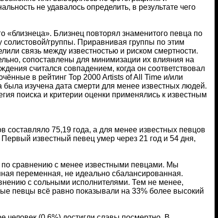
альность не удавалось определить, в результате чего
о «близнеца». Близнец повторял знаменитого певца по
су солистовой/группы. Приравнивая группы по этим
или связь между известностью и риском смертности.
льно, сопоставлены для минимизации их влияния на
ждения считался совпадением, когда он соответствовал
нные в рейтинг Top 2000 Artists of All Time и/или
а была изучена дата смерти для менее известных людей.
егия поиска и критерии оценки применялись к известным
 составляло 75,19 года, а для менее известных певцов
 Первый известный певец умер через 21 год и 54 дня,
ти по сравнению с менее известными певцами. Мы
венная переменная, не идеально сбалансированная.
авнению с сольными исполнителями. Тем не менее,
тные певцы всё равно показывали на 33% более высокий
е человек (0,6%) достигли славы посмертно. В