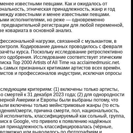
менее известными певцами. Как и ожидалось от
нальность, этническая принадлежность, жанр и год
 между известными и менее известными певцами.
ными исполнителями, но реже — одновременно
и предварительной регистрации для любой переменной,
ве ковариата в основной анализ.
ессиональной нагрузки, связанной с музыкантом, в
контроля. Кодирование данных проводилось с февраля
 зачёты курса. Поскольку исследование ретроспективно
ого одобрения. Исследование соответствует этическим
а Top 2000 Artists of All Time на acclaimedmusic.net.
ть самых признанных критиками артистов всех времён.
листов и профессионалов индустрии, исключая опросы
следующим критериям: (1) включены только артисты,
о смертей к 31 декабря 2023 года; (2) для однородности
еверной Америки и Европы были выбраны потому, что
 были включены только мейнстримовые жанры (то есть
ждения/смерти, причина смерти, пол, национальность,
й исполнитель, классифицируемый как сольный, группа,
оиск в Google, что привело к появлению надёжных
ская принадлежность классифицировалась (чёрные,
о возможно или выводилось по фотографиям и