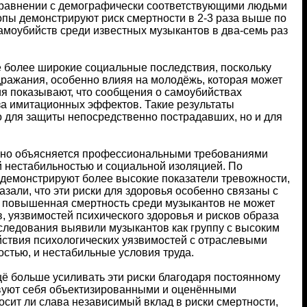
 сравнении с демографически соответствующими людьми
пы демонстрируют риск смертности в 2-3 раза выше по
амоубийств среди известных музыкантов в два-семь раз
 более широкие социальные последствия, поскольку
ражания, особенно влияя на молодёжь, которая может
я показывают, что сообщения о самоубийствах
за имитационных эффектов. Такие результаты
о для защиты непосредственно пострадавших, но и для
чно объясняется профессиональными требованиями
 нестабильностью и социальной изоляцией. По
демонстрируют более высокие показатели тревожности,
али, что эти риски для здоровья особенно связаны с
о повышенная смертность среди музыкантов не может
, уязвимостей психического здоровья и рисков образа
сследования выявили музыкантов как группу с высоким
ействия психологических уязвимостей с отраслевыми
остью, и нестабильные условия труда.
щё больше усиливать эти риски благодаря постоянному
вуют себя объектизированными и оценёнными
сит ли слава независимый вклад в риски смертности,