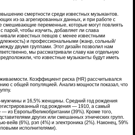
повышению смертности среди известных музыкантов.
ющих из-за агрегированных данных, и при работе с
е смешивающие переменные, которые могут повлиять
 парой, чтобы изучить, добавляет ли слава
внивали известных певцов с менее известными
адлежность) и профессиональными (жанр, сольный/
между двумя группами. Этот дизайн позволил нам
ветственно, мы рассматривали славу как отдельную
 предположили, что известные музыканты будут иметь
ыживаемости. Коэффициент риска (HR) рассчитывался
ению с общей популяцией. Анализ мощности показал, что
уппу.
5% -мужчины и 16,5% женщины. Средний год рождения
арегистрированный год рождения — 1910, а самый
 — из Европы/Великобритании (39%). Кроме того,
ставителями других или смешанных этнических групп.
ю-вейв (6%), рэп (4%) и электроника (2%). Наконец, 59%
пповыми исполнителями).