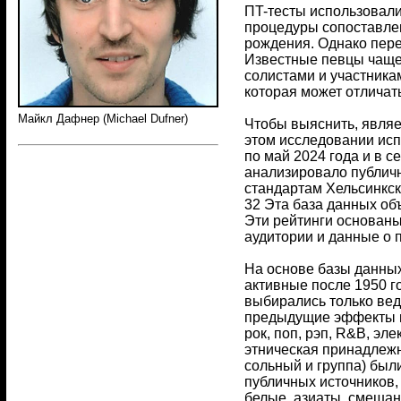
ПT-тесты использовали
процедуры сопоставлен
рождения. Однако пере
Известные певцы чаще
солистами и участника
которая может отличат
Майкл Дафнер (Michael Dufner)
Чтобы выяснить, являе
этом исследовании исп
по май 2024 года и в 
анализировало публичн
стандартам Хельсинкско
32 Эта база данных об
Эти рейтинги основаны
аудитории и данные о 
На основе базы данных
активные после 1950 го
выбирались только вед
предыдущие эффекты в 
рок, поп, рэп, R&B, эл
этническая принадлежн
сольный и группа) был
публичных источников,
белые, азиаты, смешан