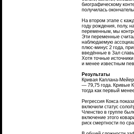
биографическому конте
получилась окончатель
На втором этапе с каж
году рождения, полу, 
переменным, мы контр
Эти переменные счита
наблюдаемую ассоциаци
плюс-минус 2 года, при
введённые в Зал славы
Хотя точные источники
и менее известным пев
Результаты
Кривая Каплана-Мейера
— 79,75 года. Кривые 
тогда как первый менее
Регрессия Кокса показ
включили статус соло/
Членство в группе был
включение этого ковар
риск смертности по ср
В общей сложности заф