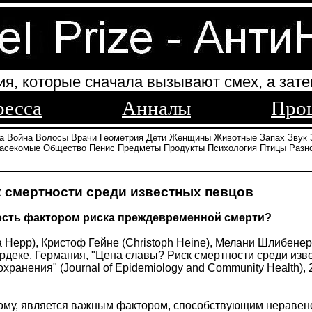
ия, которые сначала вызывают смех, а зате
ресса
Анналы
Про
а
Война
Волосы
Врачи
Геометрия
Дети
Женщины
Животные
Запах
Звук
асекомые
Общество
Пенис
Предметы
Продукты
Психология
Птицы
Разн
 смертности среди известных певцов
ость фактором риска преждевременной смерти?
Hepp), Кристоф Гейне (Christoph Heine), Мелани Шлибенер (
рдеке, Германия, "Цена славы? Риск смертности среди изв
ранения" (Journal of Epidemiology and Community Health), 
ому, является важным фактором, способствующим неравенс