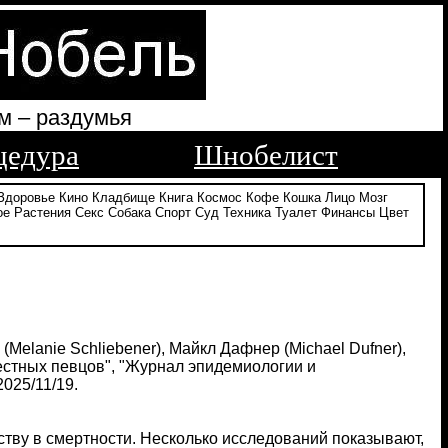
м – раздумья
цедура
Шнобелист
Здоровье
Кино
Кладбище
Книга
Космос
Кофе
Кошка
Лицо
Мозг
ое
Растения
Секс
Собака
Спорт
Суд
Техника
Туалет
Финансы
Цвет
Melanie Schliebener), Майкл Дафнер (Michael Dufner),
естных певцов", "Журнал эпидемиологии и
2025/11/19.
тву в смертности. Несколько исследований показывают,