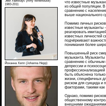
Эми Уайнхаус (Amy Winehouse)
что известные музыка
1983-2011
из общей популяции. В
сравнению с население
выше национального с
Помимо личных рисков,
известные музыканты 
реагировать имитацией
известных личностей с
подчёркивают важность
понимания более широ
Повышенный риск смер
музыканта. Музыканты 
сравнению с обычным 
Йоханна Хепп (Johanna Hepp)
депрессии и психосоци
профессионализацией м
быть объяснена только
жизни, специфичных дл
риском для суицида и 
факторами, такими как
Однако, помимо рисков
общественному контро
внешними ожиданиями. 