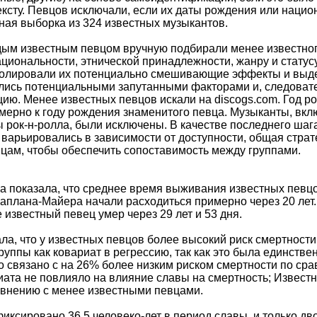
ксту. Певцов исключали, если их даты рождения или национ
ная выборка из 324 известных музыкантов.
дым известным певцом вручную подбирали менее известног
национальности, этнической принадлежности, жанру и стату
олировали их потенциально смешивающие эффекты и выдел
лись потенциальными запутанными факторами и, следовате
ю. Менее известных певцов искали на discogs.com. Год ро
мерно к году рождения знаменитого певца. Музыканты, включё
 рок-н-ролла, были исключены. В качестве последнего шаг
 варьировались в зависимости от доступности, общая страт
цам, чтобы обеспечить сопоставимость между группами.
 показала, что среднее время выживания известных певцов
Каплана-Майера начали расходиться примерно через 20 лет.
 известный певец умер через 29 лет и 53 дня.
ала, что у известных певцов более высокий риск смертнос
группы как ковариат в регрессию, так как это была единст
о связано с на 26% более низким риском смертности по ср
иата не повлияло на влияние славы на смертность; Извес
авнению с менее известными певцами.
иксировано 36,5 человеко-лет в период славы, и только дво