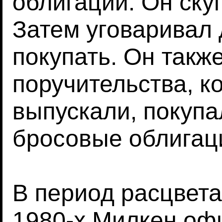
облигации. Он ску
Затем уговаривал 
покупать. Он такж
поручительства, к
выпускали, покупа
бросовые облигац
В период расцвета
1980-х Милкен оф