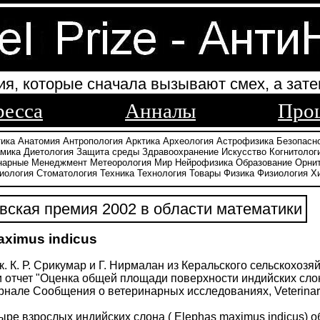
ия, которые сначала вызывают смех, а зате
ресса
Анналы
Про
тика
Анатомия
Антропология
Арктика
Археология
Астрофизика
Безопасн
амика
Диетология
Защита среды
Здравоохранение
Искусство
Когнитолог
нарные
Менеджмент
Метеорология
Мир
Нейрофизика
Образование
Орни
иология
Стоматология
Техника
Технология
Товары
Физика
Физиология
Х
ская премия 2002 в области математики
aximus indicus
к. К. Р. Срикумар и Г. Нирмалан из Керальского сельскохоз
 отчет "Оценка общей площади поверхности индийских сло
журнале Сообщения о ветеринарных исследованиях, Veterinary
ыре взрослых индийских слона ( Elephas maximus indicus) 