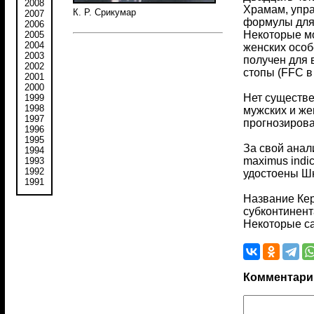
2008
Храмам, упр
К. Р. Срикумар
2007
формулы для 
2006
Некоторые мо
2005
2004
женских особ
2003
получен для 
2002
стопы (FFC в 
2001
2000
Нет существе
1999
1998
мужских и же
1997
прогнозирова
1996
1995
За свой анал
1994
maximus indi
1993
1992
удостоены Шн
1991
Название Кер
субконтинент
Некоторые са
Комментари