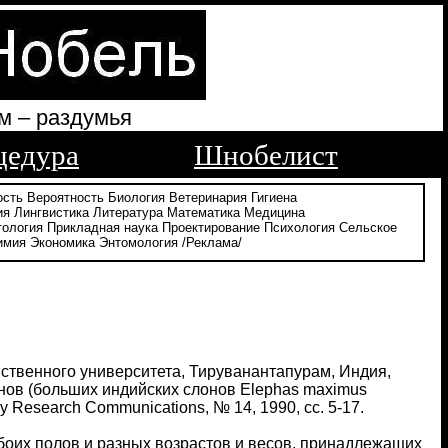
м – раздумья
цедура
Шнобелист
ость
Вероятность
Биология
Ветеринария
Гигиена
ия
Лингвистика
Литература
Математика
Медицина
тология
Прикладная наука
Проектирование
Психология
Сельское
имия
Экономика
Энтомология
/Реклама/
яйственного университета, Тируванантапурам, Индия,
нов (больших индийских слонов Elephas maximus
 Research Communications, № 14, 1990, сс. 5-17.
обоих полов и разных возрастов и весов, принадлежащих