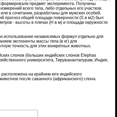
 сформировали предмет эксперимента. Получены
мерений всего тела, либо отдельных его участков.
или в сочетании, разработаны для мужских особей,
ший прогноз общей площади поверхности (S в м2) был
етров - высоты в плечах (H в м) и площади окружности
ри использовании независимых формул отдельно для
анием экспоненты массы тела (в кг) для
тную точность для этих конкретных животных.
ских слонов (больших индийских слонов Elephas
хозяйственного университета, Тируванантапурам, Индия,
а расположена на крайнем юге индийского
животное после саванного (африканского) слона.