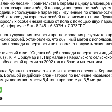
авлению лесами Правительства Кералы и цирку Близнецов
прогнозирования общей площади поверхности либо путем из
дели, использующие параметры изученные по отдельности 
ей, а также для взрослых особей независимо от пола. Луч
взрослых особей независимо от пола с помощью двух парам
м) в формуле S = - 8,245 + 6.807H + 7.073FFC.
нного улучшения точности прогнозирования результатов п
нских особей. Установлено, что обычный метод с использов
ния площади поверхности не позволяет получить эквивален
итический отчет "Оценка общей площади поверхности индий
cus)", К. Р. Срикумар и Г. Нирмалан из Керальского сельско
обелевской премии за 2002 год в области математики.
ала буквально означает «земля кокосовых орехов». Керал
а. Большой индийский слон - второе по величине наземное 
мцы достигают массы 5,4 тонн при росте до З,5 метра.
й: