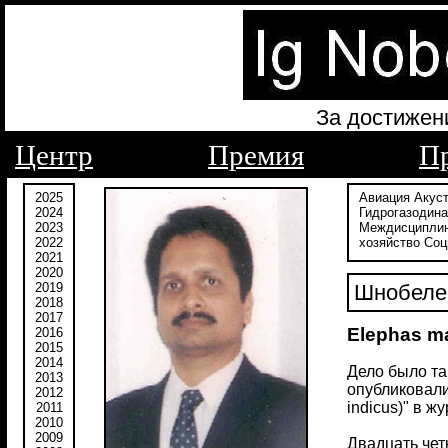
За достижен
Центр
Премия
П
2025
Авиация
Акус
2024
Гидрогазодин
2023
Междисципли
2022
хозяйство
Соц
2021
2020
2019
Шнобелев
2018
2017
Elephas m
2016
2015
2014
Дело было та
2013
опубликовали
2012
indicus)" в 
2011
2010
2009
Двадцать чет