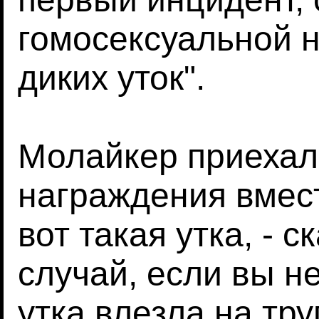
гомосексуальной 
диких уток".
Молайкер приехал
награждения вмест
вот такая утка, - ск
случай, если вы н
утка влезла на тр