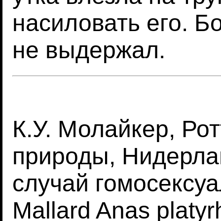
насиловать его. Б
не выдержал.
К.У. Молайкер, Ро
природы, Нидерла
случай гомосексу
Mallard Anas platy