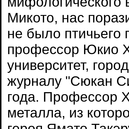
мифологического 
Микото, нас пораз
не было птичьего 
профессор Юкио Х
университет, горо
журналу "Сюкан Си
года. Профессор 
металла, из котор
героя Ямато Такэр