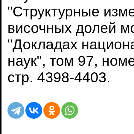
"Структурные изм
височных долей мо
"Докладах национ
наук", том 97, номе
стр. 4398-4403.