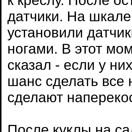
к креслу. После о
датчики. На шкале 
установили датчики
ногами. В этот мо
сказал - если у ни
шанс сделать все 
сделают наперекос
После куклы на са