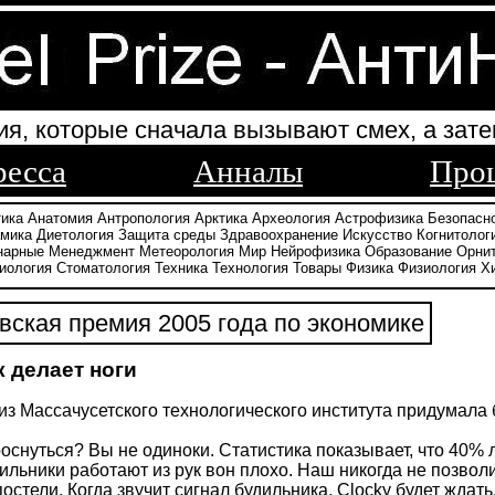
ия, которые сначала вызывают смех, а зате
ресса
Анналы
Про
тика
Анатомия
Антропология
Арктика
Археология
Астрофизика
Безопасн
амика
Диетология
Защита среды
Здравоохранение
Искусство
Когнитолог
нарные
Менеджмент
Метеорология
Мир
Нейрофизика
Образование
Орни
иология
Стоматология
Техника
Технология
Товары
Физика
Физиология
Х
ская премия 2005 года по экономике
 делает ноги
из Массачусетского технологического института придумала б
оснуться? Вы не одиноки. Статистика показывает, что 40
льники работают из рук вон плохо. Наш никогда не позволит
постели. Когда звучит сигнал будильника, Clocky будет ждат