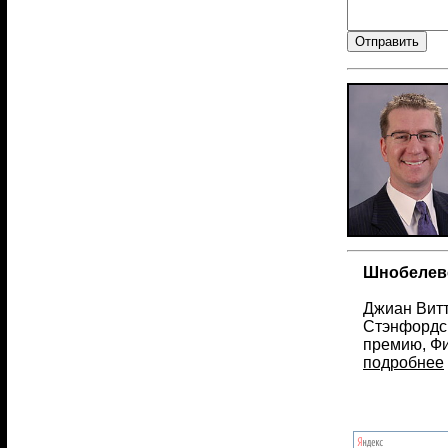
Шнобелевс
Джиан Витт
Стэнфордск
премию, Фи
подробнее