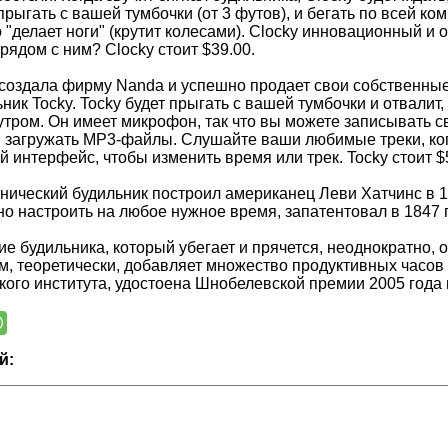
прыгать с вашей тумбочки (от 3 футов), и бегать по всей ко
 "делает ноги" (крутит колесами). Clocky инновационный и
рядом с ним? Clocky стоит $39.00.
создала фирму Nanda и успешно продает свои собственные 
ник Tocky. Tocky будет прыгать с вашей тумбочки и отвалит,
 утром. Он имеет микрофон, так что вы можете записывать с
 загружать MP3-файлы. Слушайте ваши любимые треки, когд
й интерфейс, чтобы изменить время или трек. Tocky стоит $
ический будильник построил американец Леви Хатчинс в 178
о настроить на любое нужное время, запатентовал в 1847 
ие будильника, который убегает и прячется, неоднократно,
м, теоретически, добавляет множество продуктивных часов 
кого института, удостоена Шнобелевской премии 2005 года 
й: