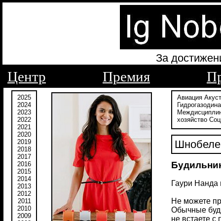
За достижен
Центр
Премия
П
2025
Авиация
Акус
2024
Гидрогазодин
2023
Междисципли
2022
хозяйство
Соц
2021
2020
2019
Шнобелев
2018
2017
Будильник
2016
2015
2014
Гаури Нанда 
2013
2012
Не можете пр
2011
2010
Обычные буди
2009
не встаете с 