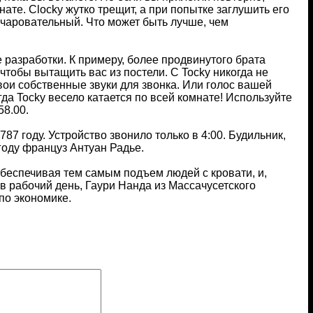
мнате. Clocky жутко трещит, а при попытке заглушить его
 очаровательный. Что может быть лучше, чем
разработки. К примеру, более продвинутого брата
 чтобы вытащить вас из постели. С Tocky никогда не
вои собственные звуки для звонка. Или голос вашей
а Tocky весело катается по всей комнате! Используйте
58.00.
7 году. Устройство звонило только в 4:00. Будильник,
году француз Антуан Радье.
 обеспечивая тем самым подъем людей с кровати, и,
в рабочий день, Гаури Нанда из Массачусетского
по экономике.