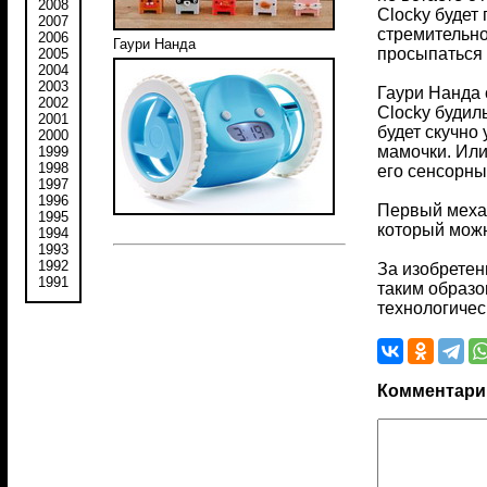
2008
Clocky будет 
2007
стремительно
2006
Гаури Нанда
просыпаться 
2005
2004
2003
Гаури Нанда 
2002
Clocky будиль
2001
будет скучно
2000
мамочки. Или
1999
1998
его сенсорны
1997
1996
Первый механ
1995
который можн
1994
1993
1992
За изобретен
1991
таким образо
технологичес
Комментари