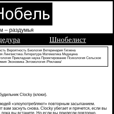
м – раздумья
цедура
Шнобелист
ость
Вероятность
Биология
Ветеринария
Гигиена
ия
Лингвистика
Литература
Математика
Медицина
тология
Прикладная наука
Проектирование
Психология
Сельское
имия
Экономика
Энтомология
/Реклама/
удильник Clocky (клоки).
% людей «злоупотребляют» повторным засыпанием.
 вам заснуть снова. Clocky убегает и прячется, если вы
ь, пока вы встанете. Но если вы прилегли повторно,