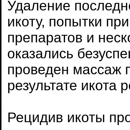
Удаление последн
икоту, попытки пр
препаратов и нес
оказались безусп
проведен массаж п
результате икота р
Рецидив икоты пр