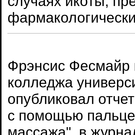
случаях икоты, пр
фармакологически
Фрэнсис Фесмайр 
колледжа универс
опубликовал отче
с помощью пальце
массажа", в журна