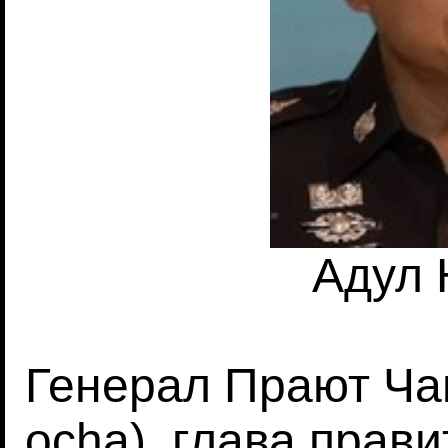
Адул 
Генерал Прают Чан
ocha), глава прав