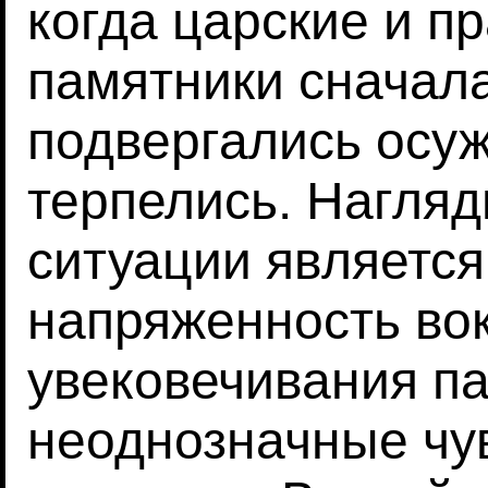
когда царские и п
памятники сначала
подвергались осуж
терпелись. Нагля
ситуации являетс
напряженность вок
увековечивания па
неоднозначные чув