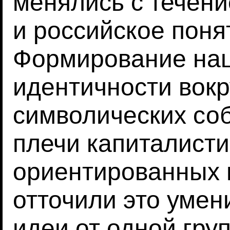
менялись с течен
и российское поня
Формирование на
идентичности вок
символических соб
плечи капиталисти
ориентированных 
отточили это умен
идеи от одной груп