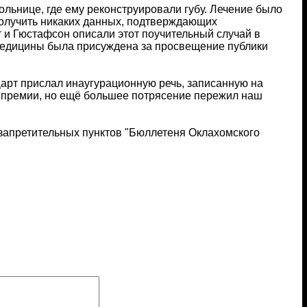
ольнице, где ему реконструировали губу. Лечение было
олучить никаких данных, подтверждающих
 и Гюстафсон описали этот поучительный случай в
медицины была присуждена за просвещение публики
арт прислал инаугурационную речь, записанную на
е премии, но ещё большее потрясение пережил наш
запретительных пунктов "Бюллетеня Оклахомского