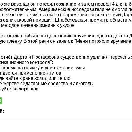
о же разряда он потерял сознание и затем провел 4 дня в б
одолжительным. Американские исследователи не смогли п
ь лечения током высокого напряжения. Впоследствии Дарт
годник скорой помощи". Шнобелевская премия в области 
 методов лечения змеиных укусов.
е смогли прибыть на церемонию вручения, однако доктор Д
ю плёнку. В этой речи он заявил: "Меня потрясло вручени
отчёт Дарта и Гюстафсона существенно удлинил перечень 
сикационного контроля":
е время на поимку и уничтожение змеи.
ндуется применение жгутов.
дывайте к ране холод или тепло.
е жертве седативные средства и алкоголь.
зуйте электрошок.
й: