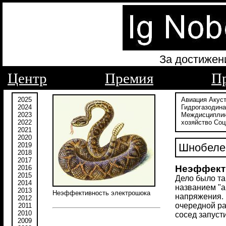
За достижен
Центр
Премия
П
2025
Авиация
Акус
2024
Гидрогазодин
2023
Междисципли
2022
хозяйство
Соц
2021
2020
2019
Шнобелев
2018
2017
Неэффекти
2016
2015
Дело было та
2014
названием "а
2013
Неэффективность электрошока
напряжения. 
2012
очередной ра
2011
2010
сосед запуст
2009