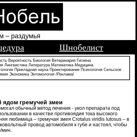
м – раздумья
цедура
Шнобелист
ость
Вероятность
Биология
Ветеринария
Гигиена
ия
Лингвистика
Литература
Математика
Медицина
тология
Прикладная наука
Проектирование
Психология
Сельское
имия
Экономика
Энтомология
/Реклама/
 ядом гремучей змеи
помогал обычный метод лечения - укол препарата под
пользовании в качестве противоядия тока высокого
 любимица – гремучая змея Crotalus viridis lutosus – в
оковольтный провод автомобиля к губе и настоял, чтобы
/мин.