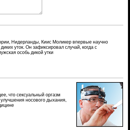
тории, Нидерланды, Киис Моликер впервые научно
иких уток. Он зафиксировал случай, когда с
ужская особь дикой утки
ее, что сексуальный оргазм
я улучшения носового дыхания,
дицине