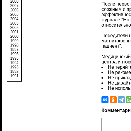
2008
После первог
2007
сложным и пр
2006
эффективност
2005
2004
журнале "Еже
2003
относительно
2002
2001
Победители н
2000
магнитофонну
1999
1998
пациент".
1997
1996
Медицинский 
1995
центра инток
1994
Не теряйт
1993
1992
Не рекоме
1991
Не прикла
Не давайт
Не исполь
Комментари