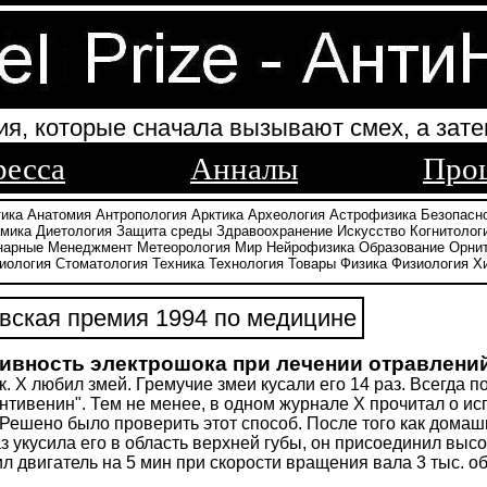
ия, которые сначала вызывают смех, а зате
ресса
Анналы
Про
тика
Анатомия
Антропология
Арктика
Археология
Астрофизика
Безопасн
амика
Диетология
Защита среды
Здравоохранение
Искусство
Когнитолог
нарные
Менеджмент
Метеорология
Мир
Нейрофизика
Образование
Орни
иология
Стоматология
Техника
Технология
Товары
Физика
Физиология
Х
ская премия 1994 по медицине
вность электрошока при лечении отравлений
к. Х любил змей. Гремучие змеи кусали его 14 раз. Всегда 
нтивенин". Тем не менее, в одном журнале Х прочитал о ис
Решено было проверить этот способ. После того как домашняя
з укусила его в область верхней губы, он присоединил выс
ил двигатель на 5 мин при скорости вращения вала 3 тыс. об