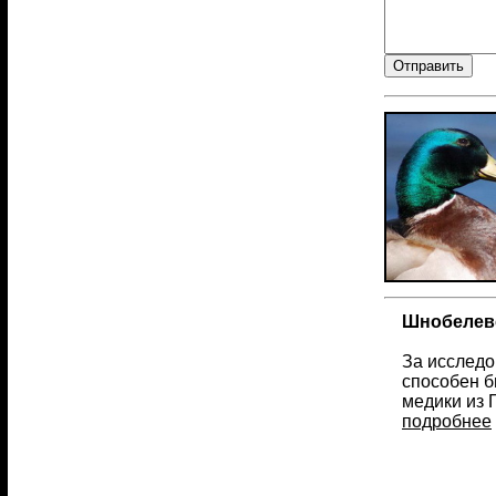
Шнобелевс
За исследо
способен б
медики из 
подробнее