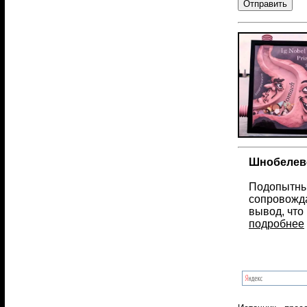
Шнобелевс
Подопытные
сопровожда
вывод, что
подробнее