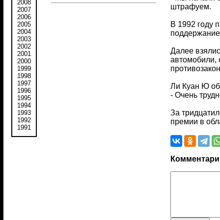
2008
штрафуем.
2007
2006
В 1992 году 
2005
2004
поддержание 
2003
2002
Далее взялис
2001
автомобили, 
2000
противозако
1999
1998
1997
Ли Куан Ю об
1996
- Очень труд
1995
1994
За тридцатил
1993
1992
премии в обл
1991
Комментари