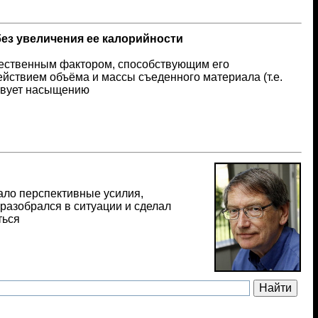
ез увеличения ее калорийности
щественным фактором, способствующим его
йствием объёма и массы съеденного материала (т.е.
ствует насыщению
ло перспективные усилия,
азобрался в ситуации и сделал
ться