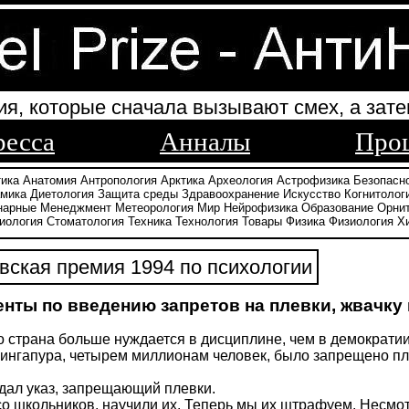
ия, которые сначала вызывают смех, а зате
ресса
Анналы
Про
тика
Анатомия
Антропология
Арктика
Археология
Астрофизика
Безопасн
амика
Диетология
Защита среды
Здравоохранение
Искусство
Когнитолог
нарные
Менеджмент
Метеорология
Мир
Нейрофизика
Образование
Орни
иология
Стоматология
Техника
Технология
Товары
Физика
Физиология
Х
ская премия 1994 по психологии
нты по введению запретов на плевки, жвачку 
то страна больше нуждается в дисциплине, чем в демократи
нгапура, четырем миллионам человек, было запрещено пле
дал указ, запрещающий плевки.
со школьников, научили их. Теперь мы их штрафуем. Несмот