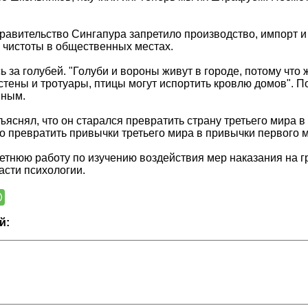
правительство Сингапура запретило производство, импорт 
чистоты в общественных местах.
ь за голубей. "Голуби и вороны живут в городе, потому что 
стены и тротуары, птицы могут испортить кровлю домов". П
нным.
ъяснял, что он старался превратить страну третьего мира в
но превратить привычки третьего мира в привычки первого
етнюю работу по изучению воздействия мер наказания на 
асти психологии.
й: