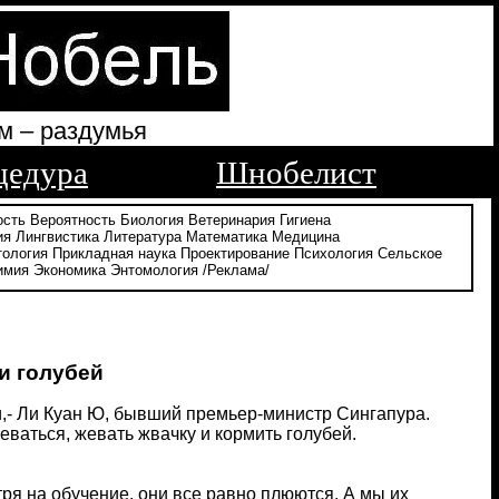
м – раздумья
цедура
Шнобелист
ость
Вероятность
Биология
Ветеринария
Гигиена
ия
Лингвистика
Литература
Математика
Медицина
тология
Прикладная наука
Проектирование
Психология
Сельское
имия
Экономика
Энтомология
/Реклама/
и голубей
и,- Ли Куан Ю, бывший премьер-министр Сингапура.
ваться, жевать жвачку и кормить голубей.
ря на обучение, они все равно плюются. А мы их