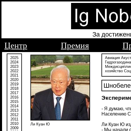
За достижен
Центр
Премия
П
2025
Авиация
Акус
2024
Гидрогазодин
2023
Междисципли
2022
хозяйство
Соц
2021
2020
2019
Шнобелев
2018
2017
Экспериме
2016
2015
2014
- Я думаю, ч
2013
Населению Си
2012
2011
2010
Ли Куан Ю из
Ли Куан Ю
2009
- Мы начали 