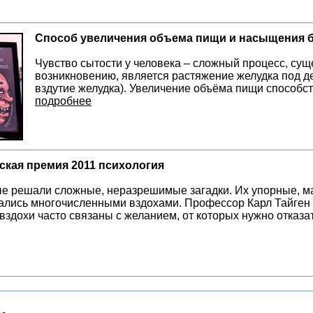
Cпособ увеличения объема пищи и насыщения б
Чувство сытости у человека – сложный процесс, су
возникновению, является растяжение желудка под де
вздутие желудка). Увеличение объёма пищи способ
подробнее
кая премия 2011 психология
 решали сложные, неразрешимые загадки. Их упорные, ма
лись многочисленными вздохами. Профессор Карл Тайген р
 вздохи часто связаны с желанием, от которых нужно отказа