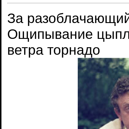
За разоблачающий
Ощипывание цыпля
ветра торнадо