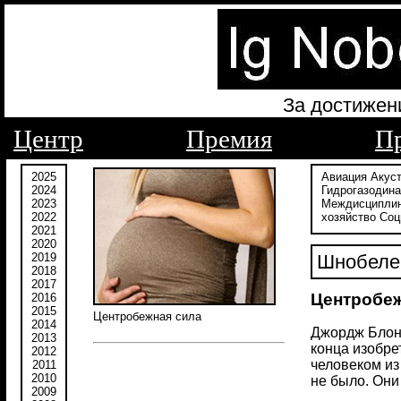
За достижен
Центр
Премия
П
2025
Авиация
Акус
2024
Гидрогазодин
2023
Междисципли
2022
хозяйство
Соц
2021
2020
2019
Шнобелев
2018
2017
Центробеж
2016
2015
Центробежная сила
2014
Джордж Блонс
2013
конца изобре
2012
человеком из
2011
2010
не было. Они
2009