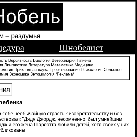
м – раздумья
цедура
Шнобелист
ость
Вероятность
Биология
Ветеринария
Гигиена
ия
Лингвистика
Литература
Математика
Медицина
тология
Прикладная наука
Проектирование
Психология
Сельское
имия
Экономика
Энтомология
/Реклама/
ния
ребенка
ебе необычайную страсть к изобретательству и без
льствовал: "Дядя Джордж, несомненно, был умнейшим
рдж и его жена Шарлотта любили детей, хотя своих у них
публикованы.