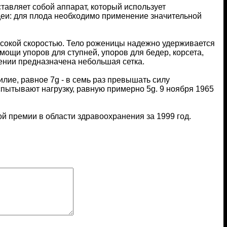
авляет собой аппарат, который использует
деи: для плода необходимо применение значительной
высокой скоростью. Тело роженицы надежно удерживается
ощи упоров для ступней, упоров для бедер, корсета,
лении предназначена небольшая сетка.
лие, равное 7g - в семь раз превышать силу
спытывают нагрузку, равную примерно 5g. 9 ноября 1965
й премии в области здравоохранения за 1999 год.