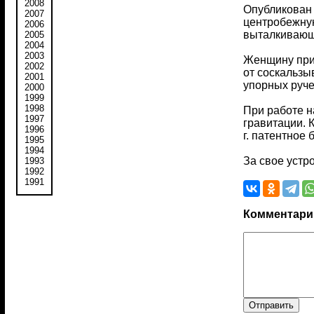
2008
Опубликован 
2007
центробежную
2006
выталкивающ
2005
2004
2003
Женщину прис
2002
от соскальзы
2001
упорных руче
2000
1999
1998
При работе н
1997
гравитации. 
1996
г. патентное
1995
1994
За свое устр
1993
1992
1991
Комментари