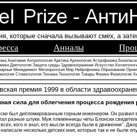
ия, которые сначала вызывают смех, а зате
ресса
Анналы
Про
тика
Анатомия
Антропология
Арктика
Археология
Астрофизика
Безопасн
амика
Диетология
Защита среды
Здравоохранение
Искусство
Когнитолог
нарные
Менеджмент
Метеорология
Мир
Нейрофизика
Образование
Орни
иология
Стоматология
Техника
Технология
Товары
Физика
Физиология
Х
ская премия 1999 в области здравоохране
ная сила для облегчения процесса рождения 
ки был дипломированным горным инженером. Он развил в с
тал разные штуки. Муж племянницы четы Блонски свидете
 всех, кого я знал, его мысли всегда были в движении". Джо
 написали несколько детских книг, которые так и не были о