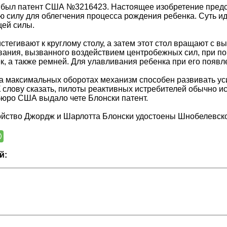
был патент США №3216423. Настоящее изобретение предст
 силу для облегчения процесса рождения ребенка. Суть и
ей силы.
тегивают к круглому столу, а затем этот стол вращают с 
вания, вызванного воздействием центробежных сил, при пом
к, а также ремней. Для улавливания ребенка при его появ
а максимальных оборотах механизм способен развивать уси
К слову сказать, пилоты реактивных истребителей обычно и
 бюро США выдало чете Блонски патент.
ойство Джордж и Шарлотта Блонски удостоены Шнобелевско
й: