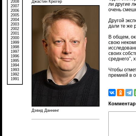
2008
Джастин Крюгер
ли другие л
2007
очень смешн
2006
2005
2004
Другой эксп
2003
дали те же 
2002
2001
В общем, ок
2000
свою некомп
1999
1998
исследовани
1997
своих собст
1996
среднего", 
1995
1994
Чтобы отме
1993
1992
премией в о
1991
Комментар
Дэвид Даннинг