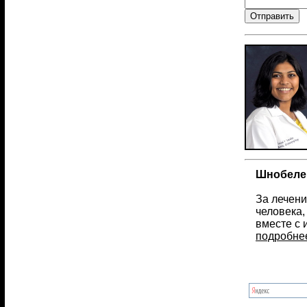
Шнобелев
За лечени
человека,
вместе с
подробне