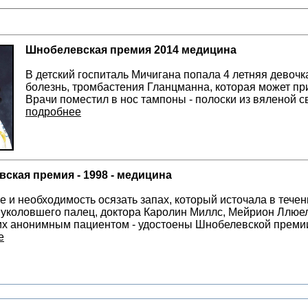
Шнобелевская премия 2014 медицина
В детский госпиталь Мичигана попала 4 летняя девочк
болезнь, тромбастения Гланцманна, которая может пр
Врачи поместил в нос тампоны - полоски из вяленой 
подробнее
ская премия - 1998 - медицина
е и необходимость осязать запах, который источала в течен
 уколовшего палец, доктора Каролин Миллс, Мейрион Ллюел
 их анонимным пациентом - удостоены Шнобелевской преми
е