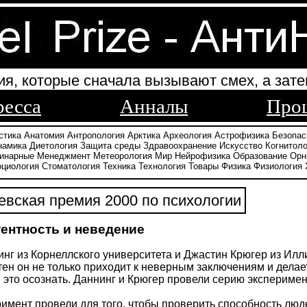
ия, которые сначала вызывают смех, а зате
ресса
Анналы
Про
стика
Анатомия
Антропология
Арктика
Археология
Астрофизика
Безопас
намика
Диетология
Защита среды
Здравоохранение
Искусство
Когнитоло
инарные
Менеджмент
Метеорология
Мир
Нейрофизика
Образование
Орн
оциология
Стоматология
Техника
Технология
Товары
Физика
Физиология
вская премия 2000 по психологии
ентность и неведение
нг из Корнеллского университета и Джастин Крюгер из Илл
ен он не только приходит к неверным заключениям и делае
 это осознать. Даннинг и Крюгер провели серию экспериме
имент провели для того, чтобы проверить способность люд