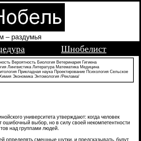
м – раздумья
цедура
Шнобелист
ность
Вероятность
Биология
Ветеринария
Гигиена
гия
Лингвистика
Литература
Математика
Медицина
итология
Прикладная наука
Проектирование
Психология
Сельское
Химия
Экономика
Энтомология
/Реклама/
инойского университета утверждают: когда человек
т ошибочный выбор, но в силу своей некомпетентности
нтов над группами людей.
ей определять смешные шутки, и предсказывать, будут