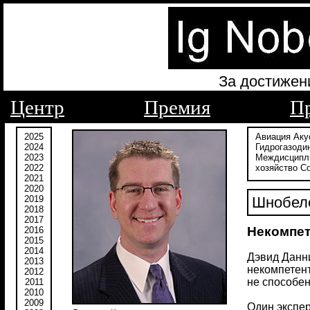
За достижен
Центр
Премия
П
2025
Авиация
Аку
2024
Гидрогазоди
2023
Междисципл
2022
хозяйство
С
2021
2020
2019
Шнобеле
2018
2017
Некомпет
2016
2015
2014
Дэвид Данни
2013
некомпетент
2012
не способен
2011
2010
2009
Один экспер