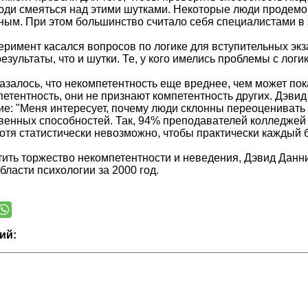
юди смеяться над этими шутками. Некоторые люди продемо
ым. При этом большинство считало себя специалистами в 
еримент касался вопросов по логике для вступительных эк
результаты, что и шутки. Те, у кого имелись проблемы с логи
азалось, что некомпетентность еще вреднее, чем может по
етентность, они не признают компетентность других. Дэвид
е: "Меня интересует, почему люди склонны переоценивать
венных способностей. Так, 94% преподавателей колледжей 
хотя статистически невозможно, чтобы практически каждый
тить торжество некомпетентности и неведения, Дэвид Дан
бласти психологии за 2000 год.
ий: