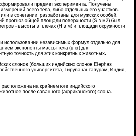
 сформировали предмет эксперимента. Получены
мерений всего тела, либо отдельных его участков.
или в сочетании, разработаны для мужских особей,
ший прогноз общей площади поверхности (S в м2) был
етров - высоты в плечах (H в м) и площади окружности
ри использовании независимых формул отдельно для
анием экспоненты массы тела (в кг) для
тную точность для этих конкретных животных.
ских слонов (больших индийских слонов Elephas
хозяйственного университета, Тируванантапурам, Индия,
а расположена на крайнем юге индийского
животное после саванного (африканского) слона.