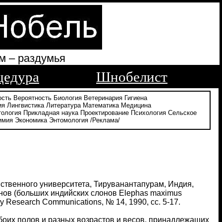
м – раздумья
цедура
Шнобелист
ость
Вероятность
Биология
Ветеринария
Гигиена
ия
Лингвистика
Литература
Математика
Медицина
тология
Прикладная наука
Проектирование
Психология
Сельское
имия
Экономика
Энтомология
/Реклама/
яйственного университета, Тируванантапурам, Индия,
нов (больших индийских слонов Elephas maximus
 Research Communications, № 14, 1990, сс. 5-17.
обоих полов и разных возрастов и весов, принадлежащих