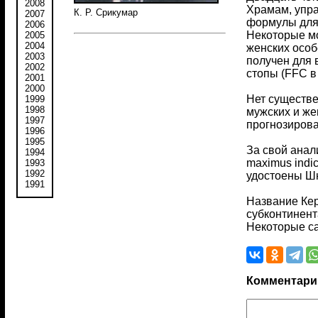
2008
Храмам, упр
К. Р. Срикумар
2007
формулы для 
2006
Некоторые мо
2005
2004
женских особ
2003
получен для 
2002
стопы (FFC в 
2001
2000
Нет существе
1999
1998
мужских и же
1997
прогнозирова
1996
1995
За свой анал
1994
maximus indi
1993
1992
удостоены Шн
1991
Название Кер
субконтинент
Некоторые са
Комментари