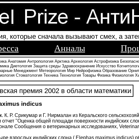
ия, которые сначала вызывают смех, а зате
ресса
Анналы
Про
тика
Анатомия
Антропология
Арктика
Археология
Астрофизика
Безопасн
амика
Диетология
Защита среды
Здравоохранение
Искусство
Когнитолог
нарные
Менеджмент
Метеорология
Мир
Нейрофизика
Образование
Орни
иология
Стоматология
Техника
Технология
Товары
Физика
Физиология
Х
ская премия 2002 в области математики
aximus indicus
к. К. Р. Срикумар и Г. Нирмалан из Керальского сельскохоз
 отчет "Оценка общей площади поверхности индийских сло
журнале Сообщения о ветеринарных исследованиях, Veterinary
ыре взрослых индийских слона ( Elephas maximus indicus) 