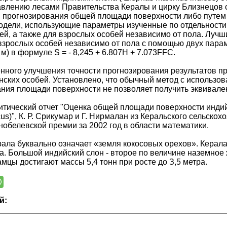
авлению лесами Правительства Кералы и цирку Близнецов
прогнозирования общей площади поверхности либо путем из
дели, использующие параметры изученные по отдельности 
ей, а также для взрослых особей независимо от пола. Луч
взрослых особей независимо от пола с помощью двух парам
м) в формуле S = - 8,245 + 6.807H + 7.073FFC.
нного улучшения точности прогнозирования результатов п
нских особей. Установлено, что обычный метод с использов
ния площади поверхности не позволяет получить эквивален
итический отчет "Оценка общей площади поверхности индий
cus)", К. Р. Срикумар и Г. Нирмалан из Керальского сельско
обелевской премии за 2002 год в области математики.
ала буквально означает «земля кокосовых орехов». Керал
а. Большой индийский слон - второе по величине наземное 
мцы достигают массы 5,4 тонн при росте до З,5 метра.
й: