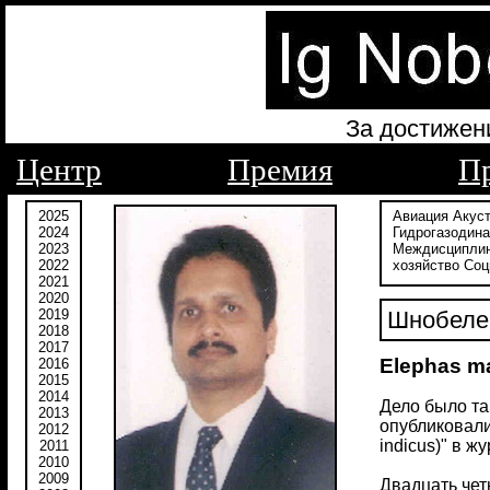
За достижен
Центр
Премия
П
2025
Авиация
Акус
2024
Гидрогазодин
2023
Междисципли
2022
хозяйство
Соц
2021
2020
2019
Шнобелев
2018
2017
Elephas m
2016
2015
2014
Дело было та
2013
опубликовали
2012
indicus)" в 
2011
2010
2009
Двадцать чет