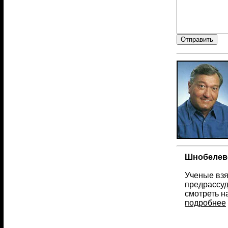
Шнобелевс
Ученые взя
предрассуд
смотреть н
подробнее