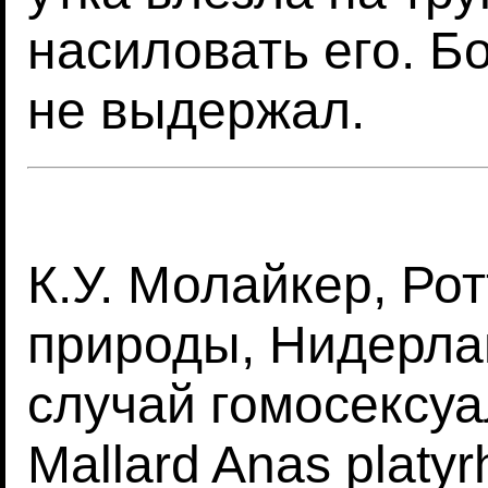
насиловать его. Б
не выдержал.
К.У. Молайкер, Ро
природы, Нидерла
случай гомосексу
Mallard Anas platy