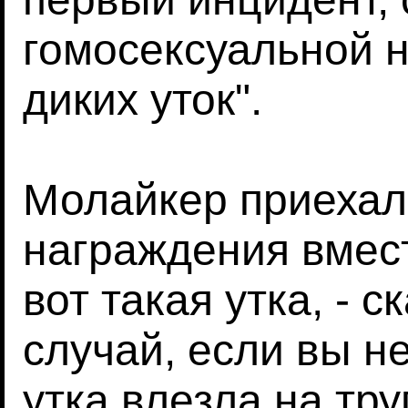
гомосексуальной 
диких уток".
Молайкер приехал
награждения вмест
вот такая утка, - ск
случай, если вы н
утка влезла на тр