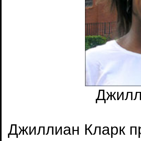
Джилл
Джиллиан Кларк п