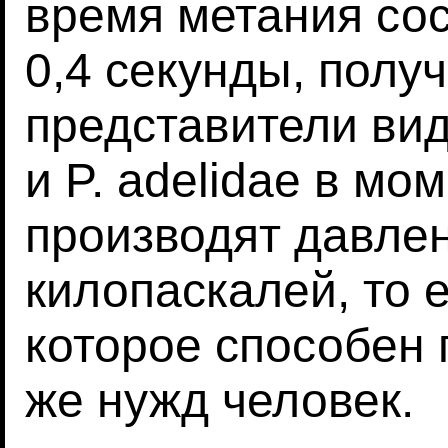
время метания со
0,4 секунды, получ
представители видо
и P. adelidae в м
производят давлен
килопаскалей, то 
которое способен 
же нужд человек.