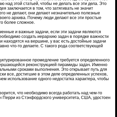
ю над этой статьей, чтобы не делать все эти дела. Это
я заключается в том, что затягивать не значит
го не делают, они делают незначительно полезные
своего архива. Почему люди делают все эти простые
то более сложное.
менные и важные задачи, если эти задачи являются
еобходимо создать иерархию задач в порядке важности
и находятся на вершине, у вас есть достойные задачи
равно что-то делаете. С такого рода соответствующей
труктурированное промедление требуется определенного
совершающейся реконструкцией пирамиды задач. Именно
еальными сроками выполнения. Это открывает путь для
ски все, достигшие в этом деле определенных успехов,
чем использование одного недостатка характера, чтобы
ворится, что необходимо всегда работать над чем-то
н Перри из Стэнфордского университета, США, удостоен