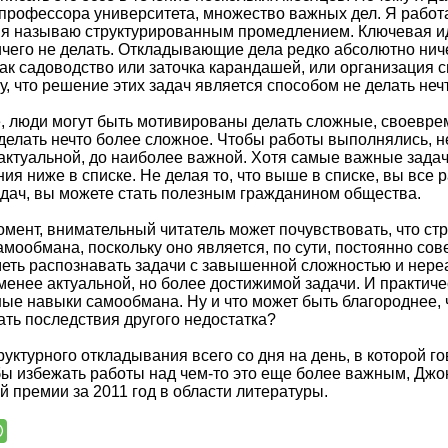
у профессора университета, множество важных дел. Я работа
то я называю структурированным промедлением. Ключевая иде
чего не делать. Откладывающие дела редко абсолютно ниче
как садоводство или заточка карандашей, или организация 
, что решение этих задач является способом не делать неч
, люди могут быть мотивированы делать сложные, своевре
делать нечто более сложное. Чтобы работы выполнялись, н
актуальной, до наиболее важной. Хотя самые важные задач
ия ниже в списке. Не делая то, что выше в списке, вы все 
адач, вы можете стать полезным гражданином общества.
мент, внимательный читатель может почувствовать, что с
амообмана, поскольку оно является, по сути, постоянно 
меть распознавать задачи с завышенной сложностью и нер
енее актуальной, но более достижимой задачи. И практиче
ые навыки самообмана. Ну и что может быть благороднее, 
ть последствия другого недостатка?
руктурного откладывания всего со дня на день, в которой го
ы избежать работы над чем-то это еще более важным, Джо
 премии за 2011 год в области литературы.