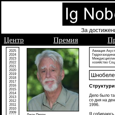
За достижен
Центр
Премия
П
2025
Авиация
Акус
2024
Гидрогазодин
2023
Междисципли
2022
хозяйство
Соц
2021
2020
2019
Шнобелев
2018
2017
Структури
2016
2015
2014
Дело было та
2013
со дня на ден
2012
1996.
2011
2010
2009
Я собираюсь 
Джон Перри