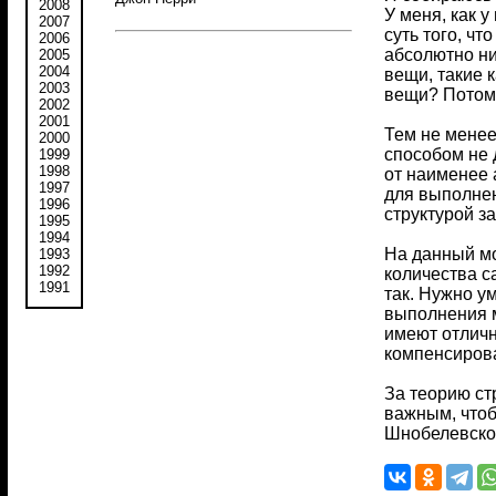
2008
У меня, как 
2007
суть того, ч
2006
абсолютно ни
2005
2004
вещи, такие 
2003
вещи? Потому
2002
2001
Тем не менее
2000
способом не 
1999
1998
от наименее 
1997
для выполнен
1996
структурой з
1995
1994
На данный мо
1993
1992
количества с
1991
так. Нужно у
выполнения м
имеют отличн
компенсирова
За теорию ст
важным, чтоб
Шнобелевской