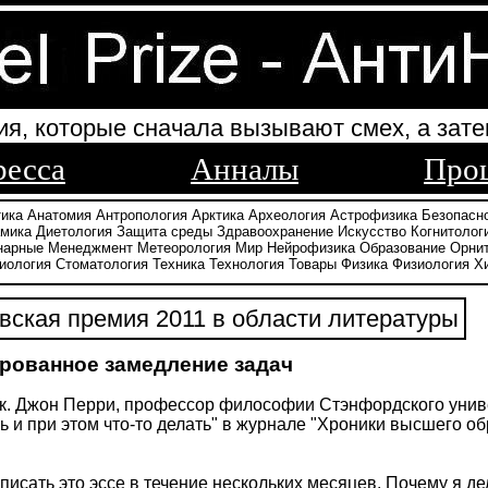
ия, которые сначала вызывают смех, а зате
ресса
Анналы
Про
тика
Анатомия
Антропология
Арктика
Археология
Астрофизика
Безопасн
амика
Диетология
Защита среды
Здравоохранение
Искусство
Когнитолог
нарные
Менеджмент
Метеорология
Мир
Нейрофизика
Образование
Орни
иология
Стоматология
Техника
Технология
Товары
Физика
Физиология
Х
ская премия 2011 в области литературы
рованное замедление задач
к. Джон Перри, профессор философии Стэнфордского униве
ь и при этом что-то делать" в журнале "Хроники высшего обр
писать это эссе в течение нескольких месяцев. Почему я д