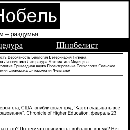
м – раздумья
цедура
Шнобелист
ость
Вероятность
Биология
Ветеринария
Гигиена
ия
Лингвистика
Литература
Математика
Медицина
тология
Прикладная наука
Проектирование
Психология
Сельское
имия
Экономика
Энтомология
/Реклама/
рситета, США, опубликовал труд "Как откладывать все
азования", Chronicle of Higher Education, февраль 23,
елаю это? Потому что появилось свободное время? Нет.