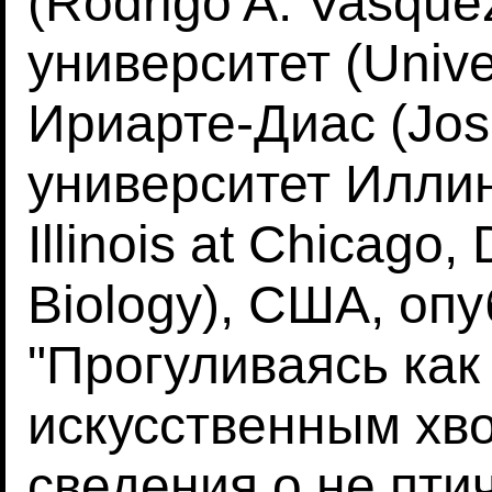
(Rodrigo A. Vasque
университет (Univer
Ириарте-Диас (Jose 
университет Иллино
Illinois at Chicago,
Biology), США, оп
"Прогуливаясь как
искусственным хв
сведения о не пти