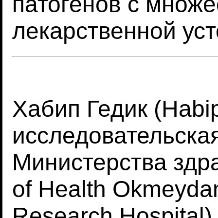
патогенов с множ
лекарственной уст
Хабип Гедик (Habip
исследовательска
Министерства здра
of Health Okmeydan
Research Hospital)