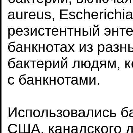
aureus, Escherichi
резистентный энте
банкнотах из разн
бактерий людям, к
с банкнотами.
Использовались б
США, канадского д