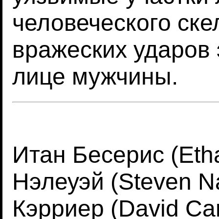
человеческого ске
вражеских ударов
лице мужчины.
Итан Бесерис (Etha
Нэлеуэй (Steven N
Кэрриер (David Car