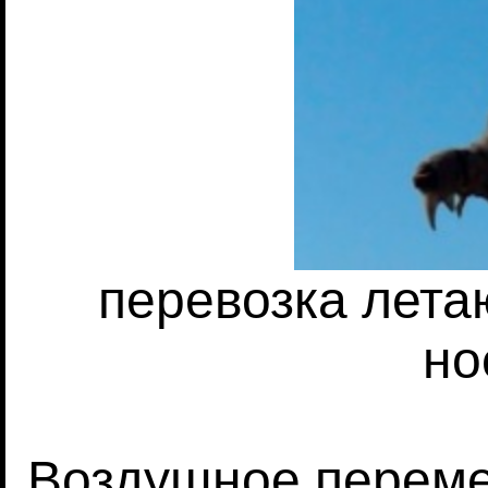
перевозка лета
но
Воздушное перем