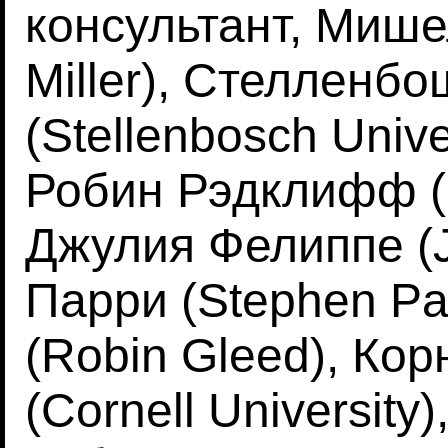
консультант, Мише
Miller), Стелленб
(Stellenbosch Univ
Робин Рэдклифф (R
Джулия Фелиппе (Ju
Парри (Stephen Pa
(Robin Gleed), Ко
(Cornell Universit