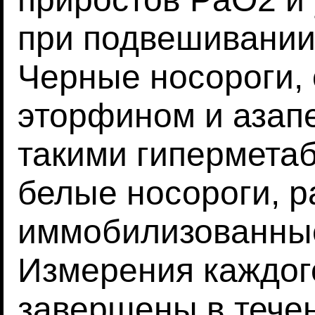
при подвешивании
Черные носороги,
эторфином и азап
такими гиперметаб
белые носороги, р
иммобилизованны
Измерения каждог
завершены в тече