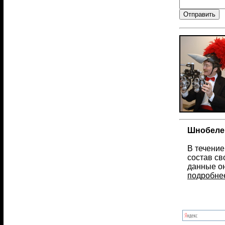
Шнобелев
В течение
состав св
данные он
подробне