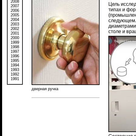
2008
Цель исслед
2007
типах и фор
2006
(промышленн
2005
2004
следующем.
2003
диаметрами
2002
столе и вра
2001
2000
1999
1998
1997
1996
1995
1994
1993
1992
1991
дверная ручка