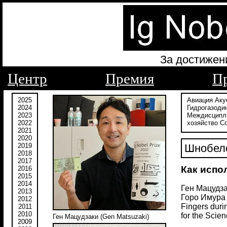
За достижен
Центр
Премия
П
2025
Авиация
Аку
2024
Гидрогазоди
2023
Междисципл
2022
хозяйство
С
2021
2020
2019
Шнобеле
2018
2017
Как испо
2016
2015
2014
Ген Мацудза
2013
Горо Имура 
2012
Fingers duri
2011
2010
for the Scien
Ген Мацудзаки (Gen Matsuzaki)
2009