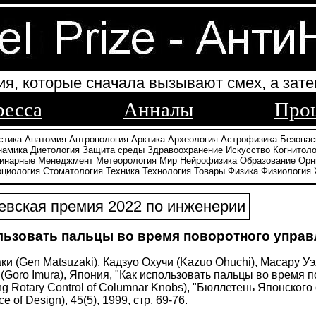
ия, которые сначала вызывают смех, а зате
ресса
Анналы
Про
стика
Анатомия
Антропология
Арктика
Археология
Астрофизика
Безопас
намика
Диетология
Защита среды
Здравоохранение
Искусство
Когнитоло
инарные
Менеджмент
Метеорология
Мир
Нейрофизика
Образование
Орн
оциология
Стоматология
Техника
Технология
Товары
Физика
Физиология
вская премия 2022 по инженерии
льзовать пальцы во время поворотного управ
ки (Gen Matsuzaki), Кадзуо Охучи (Kazuo Ohuchi), Масару Уэ
(Goro Imura), Япония, "Как использовать пальцы во время 
ng Rotary Control of Columnar Knobs), "Бюллетень Японского 
ce of Design), 45(5), 1999, стр. 69-76.