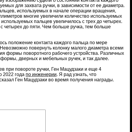
у изображению судили о состоянии контакта каждого
емых для захвата ручки, в зависимости от ее диаметра.
пальцев, используемых в начале операции вращения,
миллиметров многие увеличили количество используемых
о используемых пальцев увеличилось с трех до четырех.
 с четырех до пяти. Чем больше ручка, тем больше
лось положение контакта каждого пальца по мере
 Невозможно повернуть колонку малого диаметра всеми
ния формы поворотного рабочего устройства. Различных
формы, дверных и мебельных ручек, и так далее.
в при повороте ручки, Ген Мацудзаки и еще 4
ю 2022 года
по инженерии
. Я рад узнать, что
сказал Ген Мацудзаки во время получения награды.