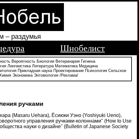
м – раздумья
цедура
Шнобелист
ность
Вероятность
Биология
Ветеринария
Гигиена
гия
Лингвистика
Литература
Математика
Медицина
итология
Прикладная наука
Проектирование
Психология
Сельское
Химия
Экономика
Энтомология
/Реклама/
ления ручками
хара (Masaru Uehara), Ёсиюки Уэно (Yoshiyuki Ueno),
поворотного управления ручками-колоннами" (How to Use
общества науки о дизайне" (Bulletin of Japanese Society