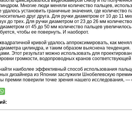
аботы фиксировалось видеокамерой снизу и по полученном
линдром. Многие люди меняли количество пальцев, использу
е удалось установить граничные значения, где количество 
носительно друг друга. Для ручки диаметром от 10 до 11 
вух до трех. Для ручки диаметром от 23 до 26 мм количеств
 диаметром от 45 до 50 мм количество пальцев увеличилось
буется, чтобы ее повернуть. И наоборот.
 квадратичной кривой удалось аппроксимировать, как меня
диаметра цилиндра, и таким образом выяснена тенденция.
ами. Этот результат можно использовать для проектирова
ировки громкости, водопроводных кранов соответствующей 
найти наиболее эффективный способ использования пальце
ых дизайнера из Японии заслужили Шнобелевскую преми
ы премии поверили точке зрения нашего исследования, — 
ий: