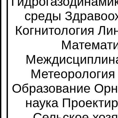
Гидрогазодинами
среды
Здравоо
Когнитология
Лин
Математ
Междисциплин
Метеорология
Образование
Орн
наука
Проекти
Сельское хоз