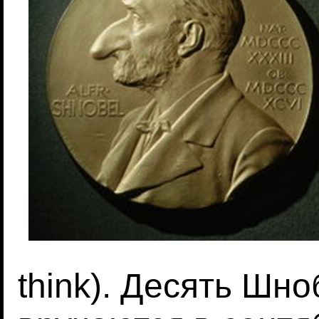
think). Десять Шн