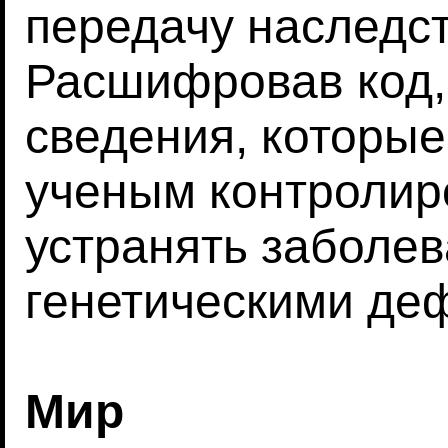
передачу наследс
Расшифровав код,
сведения, которы
ученым контролир
устранять заболе
генетическими де
Мир