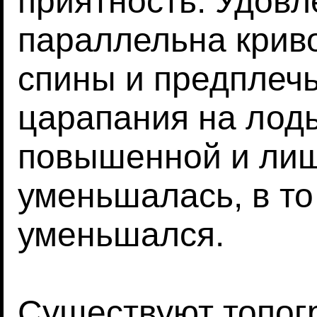
приятность. Удовл
параллельна крив
спины и предплечь
царапания на лод
повышенной и лиш
уменьшалась, в то
уменьшался.
Существуют топог