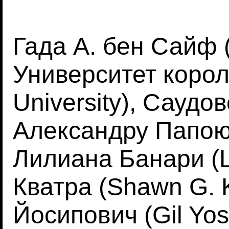
Гада А. бен Сайф (
Университет корол
University), Саудо
Александру Папою 
Лилиана Банари (Li
Кватра (Shawn G. K
Йосипович (Gil Yos