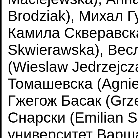
Brodziak), Михал Г
Камила Скверавска
Skwierawska), Ве
(Wieslaw Jedrzejcz
Томашевска (Agni
Гжегож Басак (Grz
Снарски (Emilian 
университет Варш