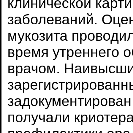
клинической карт
заболеваний. Оце
мукозита проводи
время утреннего 
врачом. Наивысш
зарегистрированн
задокументирован
получали криотер