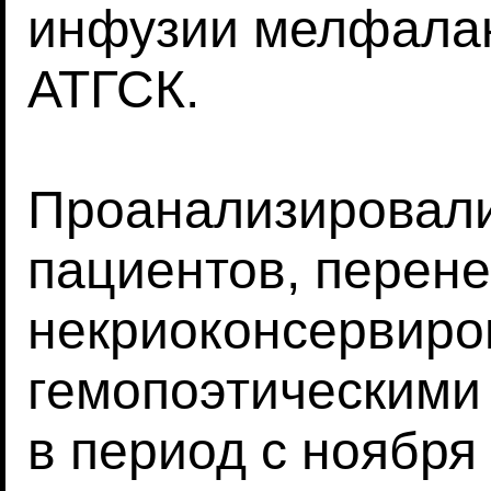
инфузии мелфалан
АТГСК.
Проанализировал
пациентов, перен
некриоконсервир
гемопоэтическими
в период с ноября 