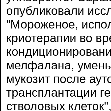
опубликовали исс
"Мороженое, испол
криотерапии во в
кондиционировани
мелфалана, умен
мукозит после аут
трансплантации г
стволовых клеток"