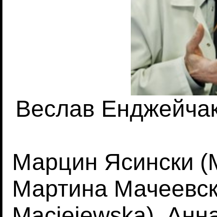
Веслав Енджейчак 
Марцин Ясински (Ma
Мартина Мачеевск
Maciejewska), Анн