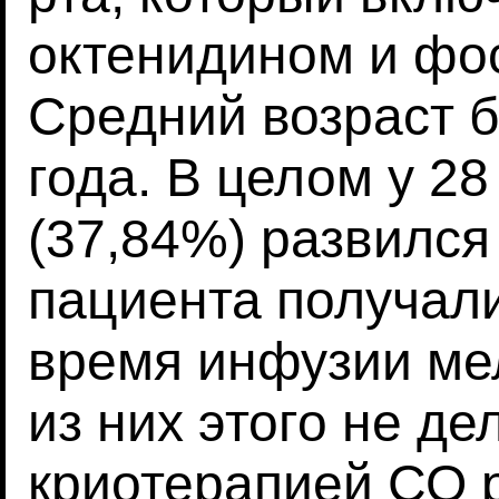
октенидином и фо
Средний возраст б
года. В целом у 28
(37,84%) развился
пациента получал
время инфузии мел
из них этого не де
криотерапией СО р