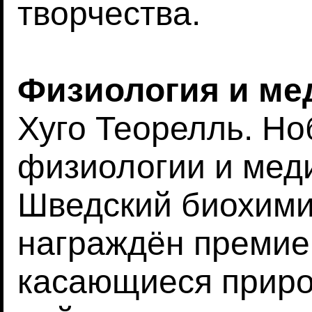
творчества.
Физиология и ме
Хуго Теорелль. Но
физиологии и меди
Шведский биохими
награждён премией
касающиеся приро