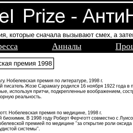
ия, которые сначала вызывают смех, а зате
ресса
Анналы
Про
кая премия 1998
у. Нобелевская премия по литературе, 1998 г.
й писатель Жозе Сарамагу родился 16 ноября 1922 года в п
рые, используя притчи, подкрепленные воображением, сос
орную реальность.
отт. Нобелевская премия по медицине, 1998 г.
 биохимик. В 1998 году Роберт Ферчготт совместно с Луи
белевской премией по медицине "за открытие роли оксида 
удистой системы".