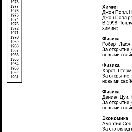
1978
1977
Химия
1976
Джон Попл. Н
1975
Джон Попл ро
1974
В 1998 Поплу
1973
химии».
1972
1971
1970
Физика
1969
Роберт Лафли
1968
За открытие 
1967
новыми свойс
1966
1965
1964
Физика
1963
Хорст Штерме
1962
За открытие 
1961
новыми свойс
Физика
Дениел Цуи. 
За открытие 
новыми свойс
Экономика
Амартия Сен.
За его вклад