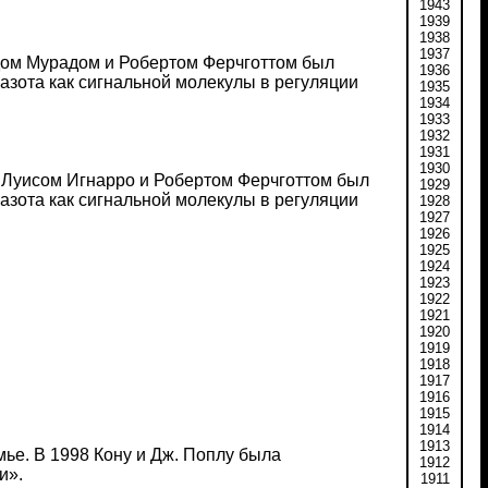
1943
1939
1938
1937
дом Мурадом и Робертом Ферчготтом был
1936
азота как сигнальной молекулы в регуляции
1935
1934
1933
1932
1931
1930
с Луисом Игнарро и Робертом Ферчготтом был
1929
азота как сигнальной молекулы в регуляции
1928
1927
1926
1925
1924
1923
1922
1921
1920
1919
1918
1917
1916
1915
1914
1913
мье. В 1998 Кону и Дж. Поплу была
1912
и».
1911