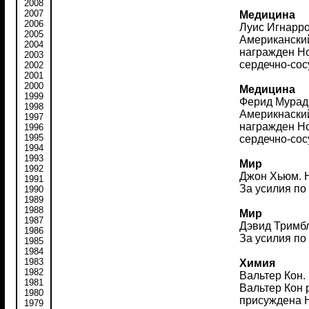
2008
2007
Медицина
2006
Луис Игнарро
2005
Американский
2004
награжден Но
2003
сердечно-сос
2002
2001
2000
Медицина
1999
Ферид Мурад.
1998
Америкнаский
1997
награжден Но
1996
1995
сердечно-сос
1994
1993
Мир
1992
Джон Хьюм. Н
1991
За усилия по
1990
1989
1988
Мир
1987
Дэвид Тримбл
1986
За усилия по
1985
1984
1983
Химия
1982
Вальтер Кон.
1981
Вальтер Кон 
1980
присуждена Н
1979