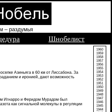
м – раздумья
цедура
Шнобелист
1960
1959
1958
1957
1956
1955
1954
оселке Азиньяга в 60 км от Лиссабона. За
1953
траданием и иронией, дают возможность
1952
1951
1950
1949
1948
1947
сом Игнарро и Феридом Мурадом был
1946
азота как сигнальной молекулы в регуляции
1945
1944