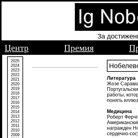
За достижен
Центр
Премия
П
2025
Нобелевс
2024
2023
2022
Литература
2021
Жозе Сарамаг
2020
2019
Португальски
2018
работы, кото
2017
понять иллюз
2016
2015
Медицина
2014
2013
Роберт Ферчг
2012
Американский
2011
награжден Но
2010
сердечно-сос
2009