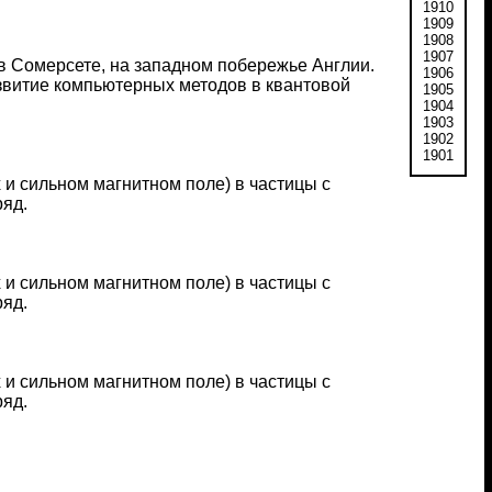
1910
1909
1908
1907
в Сомерсете, на западном побережье Англии.
1906
звитие компьютерных методов в квантовой
1905
1904
1903
1902
1901
 и сильном магнитном поле) в частицы с
ряд.
 и сильном магнитном поле) в частицы с
ряд.
 и сильном магнитном поле) в частицы с
ряд.